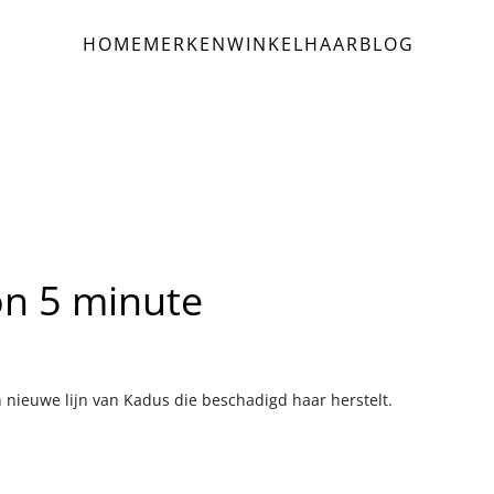
HOME
MERKEN
WINKEL
HAAR
BLOG
on 5 minute
 nieuwe lijn van Kadus die beschadigd haar herstelt.