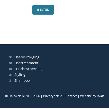
€18,85.
€8,95.
BESTEL
Haarverzorging
Haartreatment
Haarbescherming
Styling
Shampoo
© HairWeb.nl 2003-
2026
|
Privacybeleid
|
Contact
| Website by
R24k