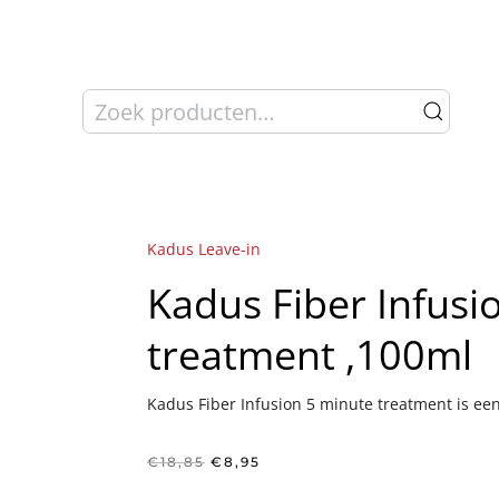
Zoeken
naar:
Kadus Leave-in
Kadus Fiber Infusi
treatment ,100ml
Kadus Fiber Infusion 5 minute treatment is een
Oorspronkelijke
Huidige
€
18,85
€
8,95
prijs
prijs
was:
is: