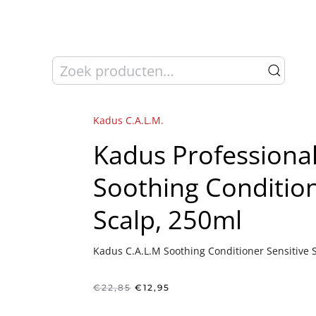
Zoeken
naar:
Kadus C.A.L.M.
Kadus Professional
Soothing Condition
Scalp, 250ml
Kadus C.A.L.M Soothing Conditioner Sensitive 
Oorspronkelijke
Huidige
€
22,85
€
12,95
prijs
prijs
was:
is: