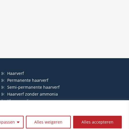
Haarverf
Permanente haarverf
Semi-permanente haarverf
Haarverf zonder ammonia
Kleurspoeling
npassen
Alles weigeren
Alles accepteren