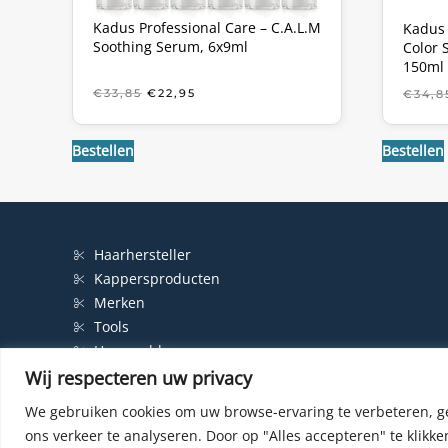
Kadus Professional Care – C.A.L.M
Kadus 
Soothing Serum, 6x9ml
Color 
150ml
OORSPRONKELIJKE
HUIDIGE
€
33,85
€
22,95
€
34,8
PRIJS
PRIJS
WAS:
IS:
€33,85.
€22,95.
Bestellen
Bestellen
Haarhersteller
Kappersproducten
Merken
Tools
Haarproblemen
Wij respecteren uw privacy
We gebruiken cookies om uw browse-ervaring te verbeteren, g
ons verkeer te analyseren.
Door op "Alles accepteren" te klikke