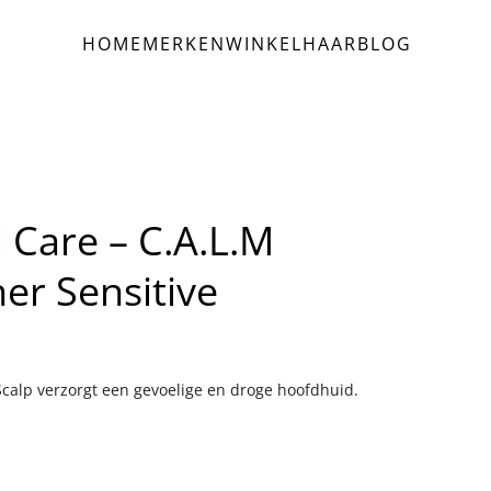
HOME
MERKEN
WINKEL
HAAR
BLOG
 Care – C.A.L.M
er Sensitive
Scalp verzorgt een gevoelige en droge hoofdhuid.