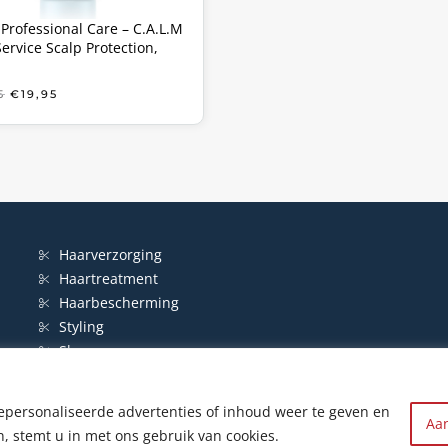
Professional Care – C.A.L.M
Service Scalp Protection,
OORSPRONKELIJKE
HUIDIGE
5
€
19,95
PRIJS
PRIJS
WAS:
IS:
€34,85.
€19,95.
Haarverzorging
Haartreatment
Haarbescherming
Styling
Shampoo
epersonaliseerde advertenties of inhoud weer te geven en
© HairWeb.nl 2003-
2026
|
Privacybeleid
|
Contact
| Website by
R24k
Aa
n, stemt u in met ons gebruik van cookies.