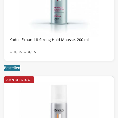
Kadus Expand It Strong Hold Mousse, 200 ml
OORSPRONKELIJKE
HUIDIGE
€
18,85
€
10,95
PRIJS
PRIJS
WAS:
IS:
€18,85.
€10,95.
Bestellen
AANBIEDING!