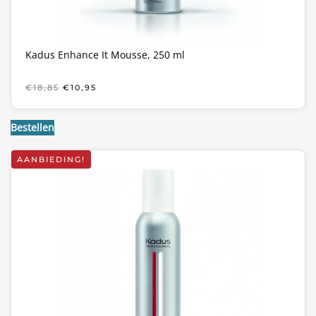
Kadus Enhance It Mousse, 250 ml
OORSPRONKELIJKE
HUIDIGE
€
18,85
€
10,95
PRIJS
PRIJS
WAS:
IS:
€18,85.
€10,95.
Bestellen
AANBIEDING!