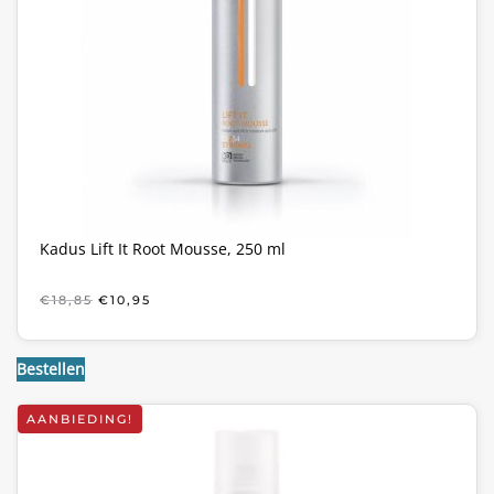
Kadus Lift It Root Mousse, 250 ml
OORSPRONKELIJKE
HUIDIGE
€
18,85
€
10,95
PRIJS
PRIJS
WAS:
IS:
€18,85.
€10,95.
Bestellen
AANBIEDING!