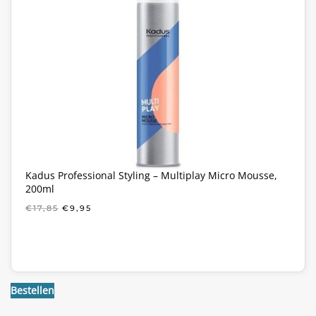
Kadus Professional Styling – Multiplay Micro Mousse,
200ml
OORSPRONKELIJKE
HUIDIGE
€
17,85
€
9,95
PRIJS
PRIJS
WAS:
IS:
€17,85.
€9,95.
Bestellen