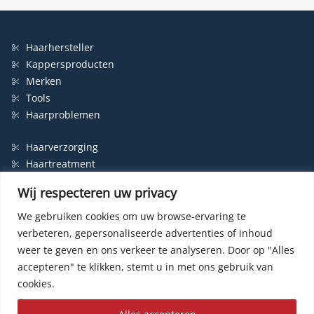
Haarhersteller
Kappersproducten
Merken
Tools
Haarproblemen
Haarverzorging
Haartreatment
Haarbescherming
Wij respecteren uw privacy
Styling
Shampoo
We gebruiken cookies om uw browse-ervaring te
verbeteren, gepersonaliseerde advertenties of inhoud
Haarverf
weer te geven en ons verkeer te analyseren.
Door op "Alles
Permanente haarverf
accepteren" te klikken, stemt u in met ons gebruik van
Semi-permanente haarverf
cookies.
Haarverf zonder ammonia
Kleurspoeling