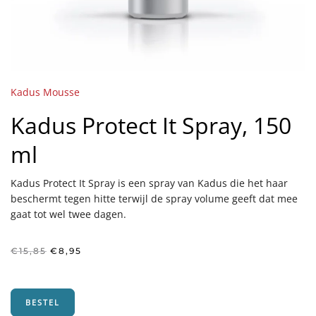
Kadus Mousse
Kadus Protect It Spray, 150
ml
Kadus Protect It Spray is een spray van Kadus die het haar
beschermt tegen hitte terwijl de spray volume geeft dat mee
gaat tot wel twee dagen.
Oorspronkelijke
Huidige
€
15,85
€
8,95
prijs
prijs
was:
is:
€15,85.
€8,95.
BESTEL