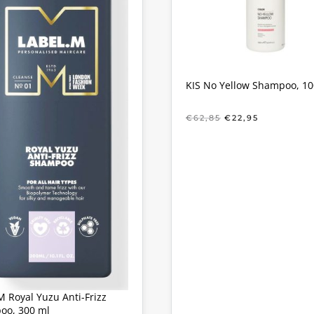
KIS No Yellow Shampoo, 1
OORSPRONKELIJ
HUIDIGE
€
62,85
€
22,95
PRIJS
PRIJS
WAS:
IS:
€62,85.
€22,95.
M Royal Yuzu Anti-Frizz
oo, 300 ml