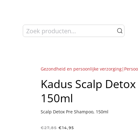
Zoeken
naar:
Gezondheid en persoonlijke verzorging|Persoo
Kadus Scalp Detox
150ml
Scalp Detox Pre Shampoo, 150ml
Oorspronkelijke
Huidige
€
27,85
€
14,95
prijs
prijs
was:
is: