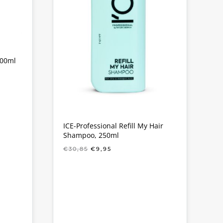
000ml
KE
ICE-Professional Refill My Hair
Shampoo, 250ml
OORSPRONKELIJKE
HUIDIGE
€
30,85
€
9,95
PRIJS
PRIJS
WAS:
IS:
€30,85.
€9,95.