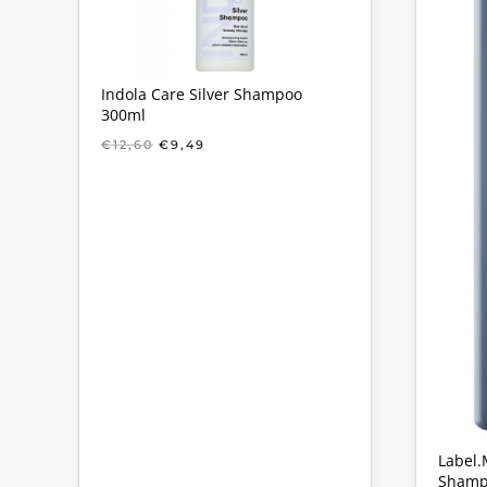
Indola Care Silver Shampoo
300ml
OORSPRONKELIJKE
HUIDIGE
€
12,60
€
9,49
PRIJS
PRIJS
WAS:
IS:
€12,60.
€9,49.
Label.
Shamp