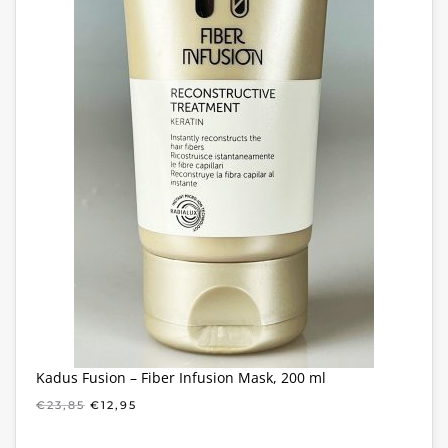
Kadus Fusion – Fiber Infusion Mask, 200 ml
OORSPRONKELIJKE
HUIDIGE
€
23,85
€
12,95
PRIJS
PRIJS
WAS:
IS: