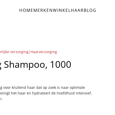
HOME
MERKEN
WINKEL
HAAR
BLOG
nlijke verzorging|Haarverzorging
ng Shampoo, 1000
g voor krullend haar dat op zoek is naar optimale
einigt het haar en hydrateert de hoofdhuid intensief,
n.