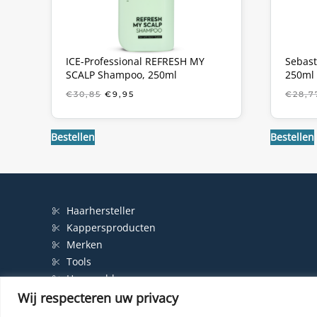
ICE-Professional REFRESH MY
Sebast
SCALP Shampoo, 250ml
250ml
OORSPRONKELIJKE
HUIDIGE
€
30,85
€
9,95
€
28,7
PRIJS
PRIJS
WAS:
IS:
€30,85.
€9,95.
Bestellen
Bestellen
Haarhersteller
Kappersproducten
Merken
Tools
Haarproblemen
Wij respecteren uw privacy