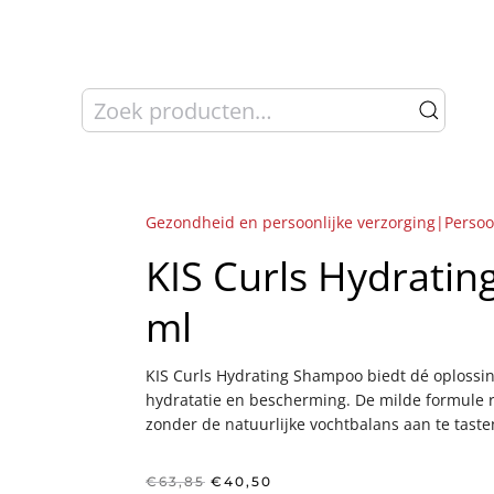
Zoeken
naar:
Gezondheid en persoonlijke verzorging|Persoo
KIS Curls Hydrati
ml
KIS Curls Hydrating Shampoo biedt dé oplossin
hydratatie en bescherming. De milde formule r
zonder de natuurlijke vochtbalans aan te taste
Oorspronkelijke
Huidige
€
63,85
€
40,50