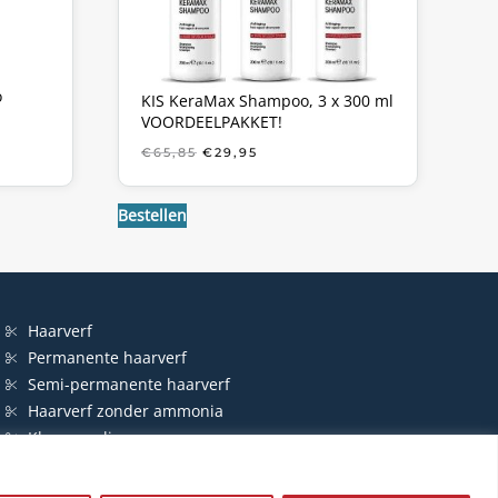
o
KIS KeraMax Shampoo, 3 x 300 ml
VOORDEELPAKKET!
KE
OORSPRONKELIJKE
HUIDIGE
€
65,85
€
29,95
PRIJS
PRIJS
WAS:
IS:
€65,85.
€29,95.
Bestellen
Haarverf
Permanente haarverf
Semi-permanente haarverf
Haarverf zonder ammonia
Kleurspoeling