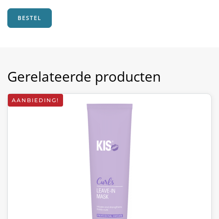
€83,85.
€62,10.
BESTEL
Gerelateerde producten
AANBIEDING!