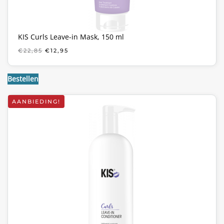
KIS Curls Leave-in Mask, 150 ml
OORSPRONKELIJKE
HUIDIGE
€
22,85
€
12,95
PRIJS
PRIJS
WAS:
IS:
€22,85.
€12,95.
Bestellen
AANBIEDING!