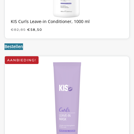
KIS Curls Leave-in Conditioner, 1000 ml
OORSPRONKELIJKE
HUIDIGE
€
82,85
€
58,50
PRIJS
PRIJS
WAS:
IS:
€82,85.
€58,50.
Bestellen
AANBIEDING!