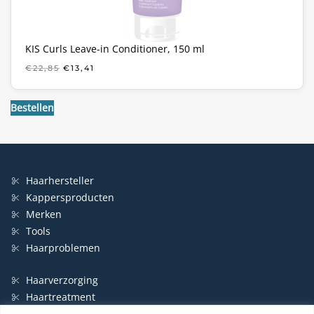
KIS Curls Leave-in Conditioner, 150 ml
OORSPRONKELIJKE
HUIDIGE
€
22,85
€
13,41
PRIJS
PRIJS
WAS:
IS:
€22,85.
€13,41.
Bestellen
Haarhersteller
Kappersproducten
Merken
Tools
Haarproblemen
Haarverzorging
Haartreatment
Haarbescherming