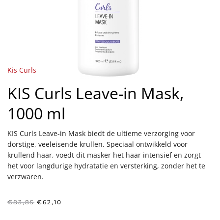
Kis Curls
KIS Curls Leave-in Mask,
1000 ml
KIS Curls Leave-in Mask biedt de ultieme verzorging voor
dorstige, veeleisende krullen. Speciaal ontwikkeld voor
krullend haar, voedt dit masker het haar intensief en zorgt
het voor langdurige hydratatie en versterking, zonder het te
verzwaren.
Oorspronkelijke
Huidige
€
83,85
€
62,10
prijs
prijs
was:
is: