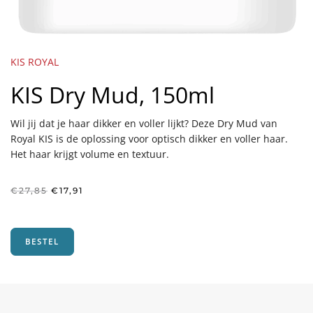
KIS ROYAL
KIS Dry Mud, 150ml
Wil jij dat je haar dikker en voller lijkt? Deze Dry Mud van
Royal KIS is de oplossing voor optisch dikker en voller haar.
Het haar krijgt volume en textuur.
Oorspronkelijke
Huidige
€
27,85
€
17,91
prijs
prijs
was:
is:
€27,85.
€17,91.
BESTEL