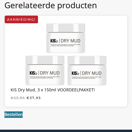
Gerelateerde producten
AANBIEDING!
KIS Dry Mud, 3 x 150ml VOORDEELPAKKET!
OORSPRONKELIJKE
HUIDIGE
€
53,85
€
37,95
PRIJS
PRIJS
WAS:
IS:
€53,85.
€37,95.
Bestellen