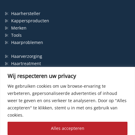
Haarhersteller
Kappersproducten
Merken
Tools
Haarproblemen
Haarverzorging
Haartreatment
Haarbescherming
Wij respecteren uw privacy
Styling
Shampoo
We gebruiken cookies om uw browse-ervaring te
verbeteren, gepersonaliseerde advertenties of inhoud
Haarverf
weer te geven en ons verkeer te analyseren.
Door op "Alles
Permanente haarverf
accepteren" te klikken, stemt u in met ons gebruik van
Semi-permanente haarverf
cookies.
Haarverf zonder ammonia
Kleurspoeling
Alles accepteren