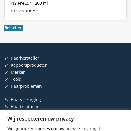
KIS PreCurl, 200 ml
OORSPRONKELIJKE
HUIDIGE
€
13,85
€
8,95
PRIJS
PRIJS
WAS:
IS:
€13,85.
€8,95.
Bestellen
Haarhersteller
Kappersproducten
Merken
Tools
Haarproblemen
Haarverzorging
Haartreatment
Haarbescherming
Wij respecteren uw privacy
Styling
Shampoo
We gebruiken cookies om uw browse-ervaring te