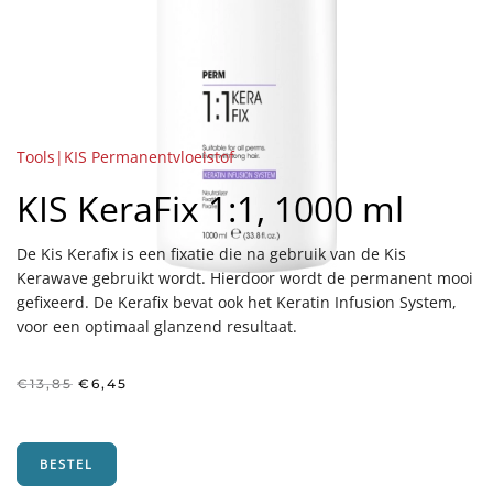
Tools|KIS Permanentvloeistof
KIS KeraFix 1:1, 1000 ml
De Kis Kerafix is een fixatie die na gebruik van de Kis
Kerawave gebruikt wordt. Hierdoor wordt de permanent mooi
gefixeerd. De Kerafix bevat ook het Keratin Infusion System,
voor een optimaal glanzend resultaat.
Oorspronkelijke
Huidige
€
13,85
€
6,45
prijs
prijs
was:
is:
€13,85.
€6,45.
BESTEL