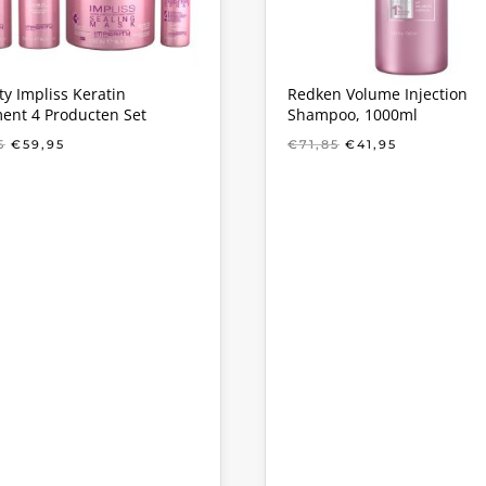
ty Impliss Keratin
Redken Volume Injection
ent 4 Producten Set
Shampoo, 1000ml
OORSPRONKELIJKE
HUIDIGE
OORSPRONKELIJ
HUIDIGE
5
€
59,95
€
71,85
€
41,95
PRIJS
PRIJS
PRIJS
PRIJS
WAS:
IS:
WAS:
IS:
€83,85.
€59,95.
€71,85.
€41,95.