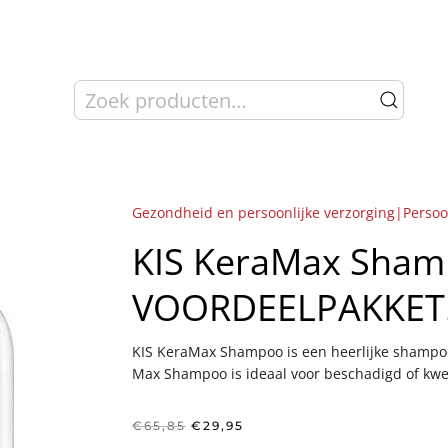
Zoeken
naar:
Gezondheid en persoonlijke verzorging|Persoo
KIS KeraMax Shamp
VOORDEELPAKKET
KIS KeraMax Shampoo is een heerlijke shampo
Max Shampoo is ideaal voor beschadigd of kwe
Oorspronkelijke
Huidige
€
65,85
€
29,95
prijs
prijs