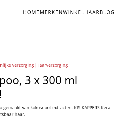
HOME
MERKEN
WINKEL
HAAR
BLOG
nlijke verzorging|Haarverzorging
oo, 3 x 300 ml
!
o gemaakt van kokosnoot extracten. KIS KAPPERS Kera
tsbaar haar.