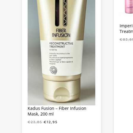
Imperi
Treatm
€
83,8
Kadus Fusion – Fiber Infusion
Mask, 200 ml
OORSPRONKELIJKE
HUIDIGE
€
23,85
€
12,95
PRIJS
PRIJS
WAS:
IS: