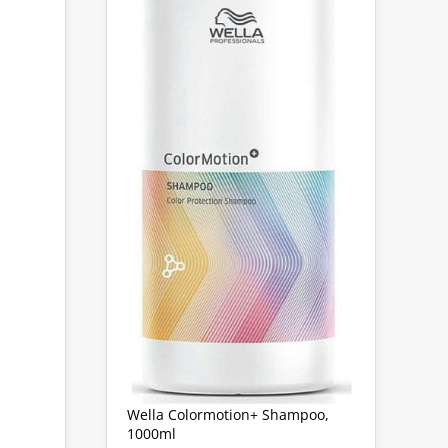
KE
Wella Colormotion+ Shampoo,
1000ml