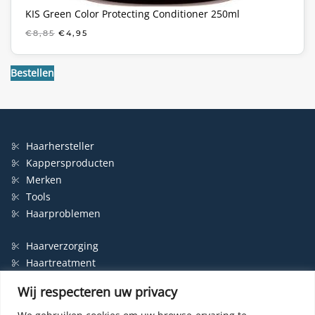
KIS Green Color Protecting Conditioner 250ml
OORSPRONKELIJKE
HUIDIGE
€
8,85
€
4,95
PRIJS
PRIJS
WAS:
IS:
€8,85.
€4,95.
Bestellen
Haarhersteller
Kappersproducten
Merken
Tools
Haarproblemen
Haarverzorging
Haartreatment
Haarbescherming
Wij respecteren uw privacy
Styling
Shampoo