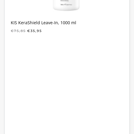
KIS KeraShield Leave-In, 1000 ml
OORSPRONKELIJKE
HUIDIGE
€
75,85
€
35,95
PRIJS
PRIJS
WAS:
IS:
€75,85.
€35,95.