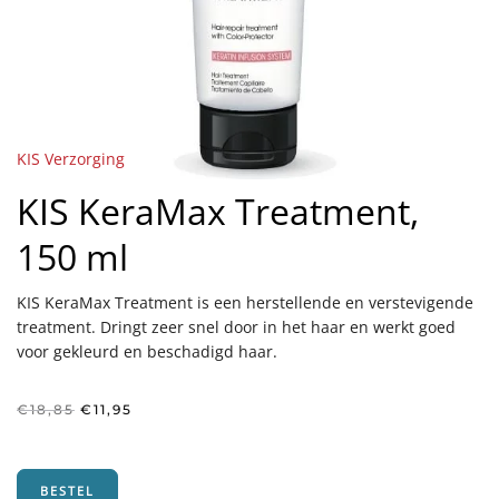
KIS Verzorging
KIS KeraMax Treatment,
150 ml
KIS KeraMax Treatment is een herstellende en verstevigende
treatment. Dringt zeer snel door in het haar en werkt goed
voor gekleurd en beschadigd haar.
Oorspronkelijke
Huidige
€
18,85
€
11,95
prijs
prijs
was:
is:
€18,85.
€11,95.
BESTEL