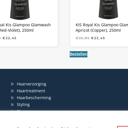
yal Kis Glampoo Glamwash
KIS Royal Kis Glampoo Gl
Red-Violet), 250ml
Apricot (Copper), 250ml
OORSPRONKELIJKE
HUIDIGE
OORSPRONKELIJ
HUIDIGE
5
€
22,45
€
35,85
€
22,45
PRIJS
PRIJS
PRIJS
PRIJS
WAS:
IS:
WAS:
IS:
€35,85.
€22,45.
€35,85.
€22,45.
Bestellen
Haarverzorging
Haartreatment
Haarbescherming
Styling
Shampoo