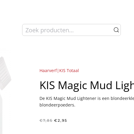
Zoeken
naar:
Haarverf|KIS Totaal
KIS Magic Mud Lig
De KIS Magic Mud Lightener is een blondeerkl
blondeerpoeders.
Oorspronkelijke
Huidige
€
7,85
€
2,95
prijs
prijs
was:
is: