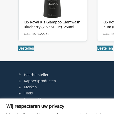
KIS Royal Kis Glampoo Glamwash
KIS Ro
Blueberry (Violet-Blue), 250ml
Plum (
OORSPRONKELIJKE
HUIDIGE
€
35,85
€
22,45
€
35,8
PRIJS
PRIJS
WAS:
IS:
€35,85.
€22,45.
Bestellen
Bestellen
Haarhersteller
Kappersproducten
Merken
Tools
Haarproblemen
Wij respecteren uw privacy