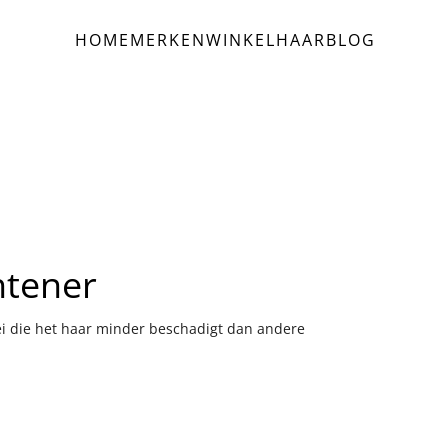
HOME
MERKEN
WINKEL
HAAR
BLOG
htener
ei die het haar minder beschadigt dan andere