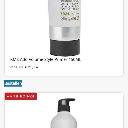
KMS Add Volume Style Primer 150ML
OORSPRONKELIJKE
HUIDIGE
€
31,23
€
21,54
PRIJS
PRIJS
WAS:
IS:
€31,23.
€21,54.
Bestellen
AANBIEDING!