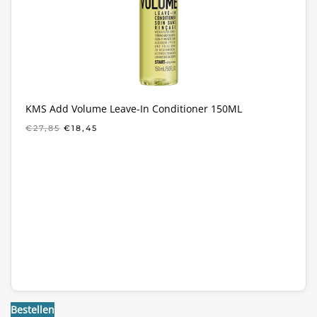
KMS Add Volume Leave-In Conditioner 150ML
OORSPRONKELIJKE
HUIDIGE
€
27,85
€
18,45
PRIJS
PRIJS
WAS:
IS:
€27,85.
€18,45.
Bestellen