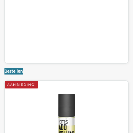
WAS:
IS:
€30,85.
€20,45.
Bestellen
AANBIEDING!