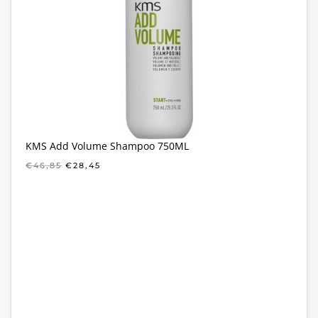
KMS Add Volume Shampoo 750ML
OORSPRONKELIJKE
HUIDIGE
€
46,85
€
28,45
PRIJS
PRIJS
WAS:
IS:
€46,85.
€28,45.