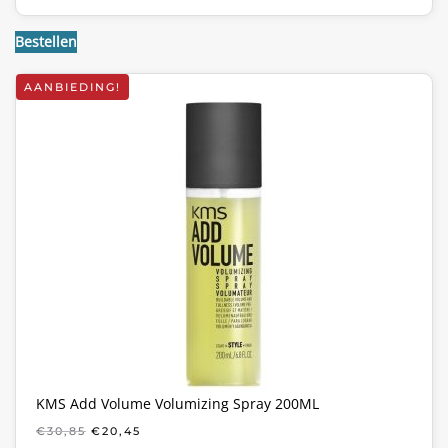
Bestellen
AANBIEDING!
KMS Add Volume Volumizing Spray 200ML
OORSPRONKELIJKE
HUIDIGE
€
30,85
€
20,45
PRIJS
PRIJS