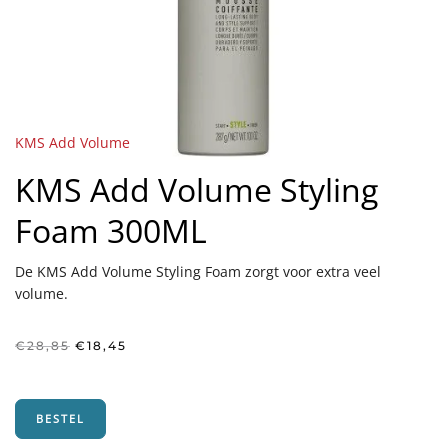
KMS Add Volume
KMS Add Volume Styling
Foam 300ML
De KMS Add Volume Styling Foam zorgt voor extra veel
volume.
Oorspronkelijke
Huidige
€
28,85
€
18,45
prijs
prijs
was:
is:
€28,85.
€18,45.
BESTEL