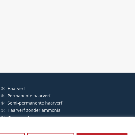
Haarverf
Permanente haarverf
Semi-permanente haarverf
Haarverf zonder ammonia
Kleurspoeling