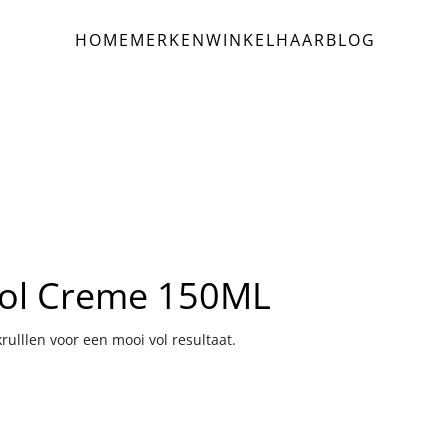
HOME
MERKEN
WINKEL
HAAR
BLOG
rol Creme 150ML
ulllen voor een mooi vol resultaat.