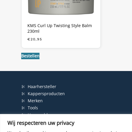
KMS Curl Up Twisting Style Balm
230ml
€
20,95
Bestellen
Haarhersteller
Kappersproducten
Merken
Tools
Haarproblemen
Wij respecteren uw privacy