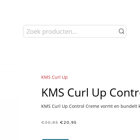
Zoeken
naar:
KMS Curl Up
KMS Curl Up Cont
KMS Curl Up Control Creme vormt en bundelt kr
Oorspronkelijke
Huidige
€
30,85
€
20,95
prijs
prijs
was:
is:
€30,85.
€20,95.