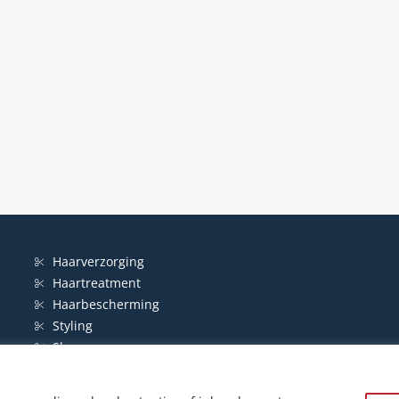
Haarverzorging
Haartreatment
Haarbescherming
Styling
Shampoo