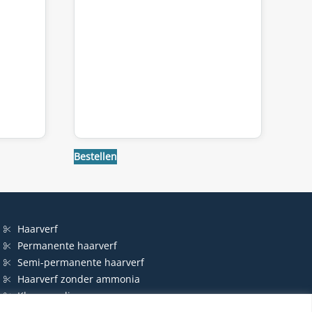
Bestellen
Haarverf
Permanente haarverf
Semi-permanente haarverf
Haarverf zonder ammonia
Kleurspoeling