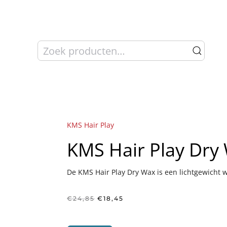
Zoeken
naar:
KMS Hair Play
KMS Hair Play Dr
De KMS Hair Play Dry Wax is een lichtgewicht w
Oorspronkelijke
Huidige
€
24,85
€
18,45
prijs
prijs
was:
is:
€24,85.
€18,45.