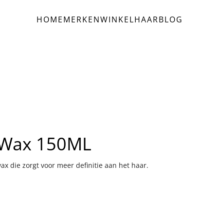
HOME
MERKEN
WINKEL
HAAR
BLOG
y Wax 150ML
ax die zorgt voor meer definitie aan het haar.