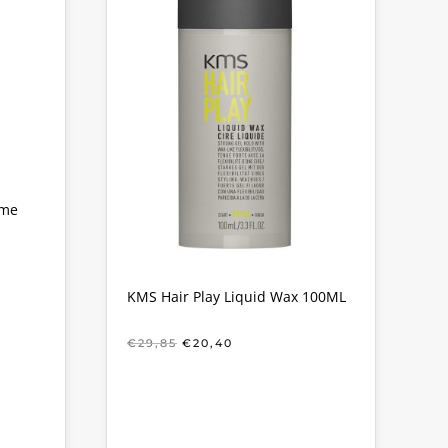
eme
KE
KMS Hair Play Liquid Wax 100ML
OORSPRONKELIJKE
HUIDIGE
€
29,85
€
20,40
PRIJS
PRIJS
WAS:
IS:
€29,85.
€20,40.