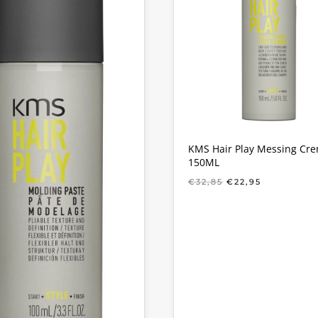
KMS Hair Play Messing Cr
150ML
OORSPRONKELIJ
HUIDIGE
€
32,85
€
22,95
PRIJS
PRIJS
WAS:
IS:
€32,85.
€22,95.