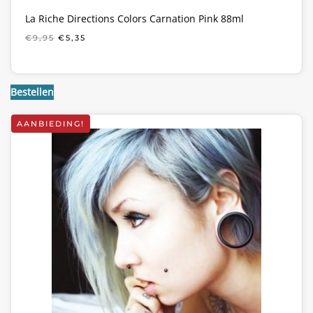
La Riche Directions Colors Carnation Pink 88ml
OORSPRONKELIJKE
HUIDIGE
€
9,95
€
5,35
PRIJS
PRIJS
WAS:
IS:
€9,95.
€5,35.
Bestellen
AANBIEDING!