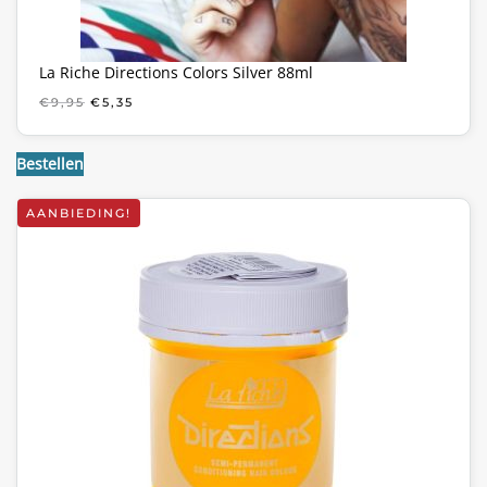
La Riche Directions Colors Silver 88ml
OORSPRONKELIJKE
HUIDIGE
€
9,95
€
5,35
PRIJS
PRIJS
WAS:
IS:
€9,95.
€5,35.
Bestellen
AANBIEDING!