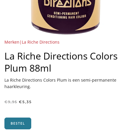
Merken|La Riche Directions
La Riche Directions Colors
Plum 88ml
La Riche Directions Colors Plum is een semi-permanente
haarkleuring.
Oorspronkelijke
Huidige
€
9,95
€
5,35
prijs
prijs
was:
is:
€9,95.
€5,35.
BESTEL