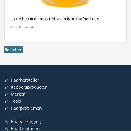
La Riche Directions Colors Bright Daffodil 88ml
OORSPRONKELIJKE
HUIDIGE
€
9,95
€
5,35
PRIJS
PRIJS
WAS:
IS:
€9,95.
€5,35.
Bestellen
Haarhersteller
Kappersproducten
Merken
Tools
Haarproblemen
Haarverzorging
Haartreatment