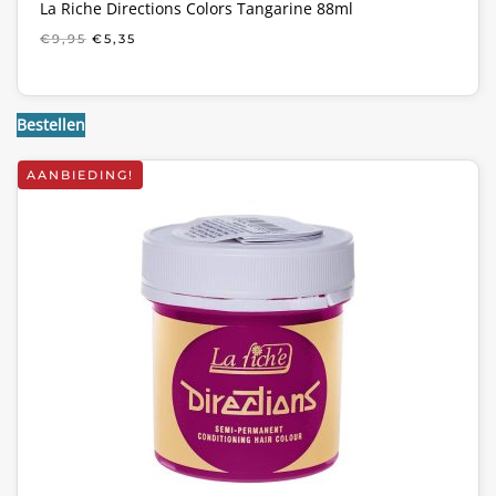
La Riche Directions Colors Tangarine 88ml
OORSPRONKELIJKE
HUIDIGE
€
9,95
€
5,35
PRIJS
PRIJS
WAS:
IS:
€9,95.
€5,35.
Bestellen
AANBIEDING!