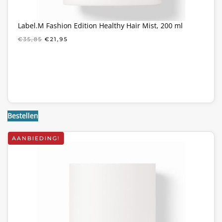
Label.M Fashion Edition Healthy Hair Mist, 200 ml
OORSPRONKELIJKE
HUIDIGE
€
35,85
€
21,95
PRIJS
PRIJS
WAS:
IS:
€35,85.
€21,95.
Bestellen
AANBIEDING!