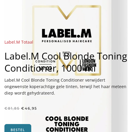
Label.M Totaal
Label.M Cool Blonde Toning
Conditioner, 1000 ml
Label.M Cool Blonde Toning Conditioner verwijdert
ongewenste koperachtige gele tinten, terwijl het haar meteen
diep wordt gehydrateerd.
Oorspronkelijke
Huidige
€
81,85
€
46,95
prijs
prijs
was:
is:
€81,85.
€46,95.
BESTEL