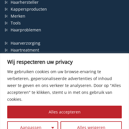
Haarhersteller
Kappersproducten
Merken
Tools
Haarproblemen
Haarverzorging
Haartreatment
Haarbescherming
Wij respecteren uw privacy
Styling
Shampoo
We gebruiken cookies om uw browse-ervaring te
verbeteren, gepersonaliseerde advertenties of inhoud
Haarverf
weer te geven en ons verkeer te analyseren.
Door op "Alles
Permanente haarverf
accepteren" te klikken, stemt u in met ons gebruik van
Semi-permanente haarverf
cookies.
Haarverf zonder ammonia
Kleurspoeling
Alles accepteren
© HairWeb.nl 2003-
2026
|
Privacybeleid
|
Contact
| Website by
R24k
Aanpassen
Alles weigeren