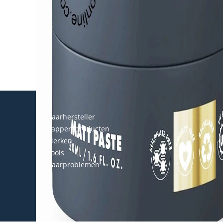
Haarhersteller
Kappersproducten
Merken
Tools
Haarproblemen