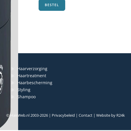
BESTEL
Haarverzorging
Haartreatment
Haarbescherming
Styling
Shampoo
© HairWeb.nl 2003-
2026
|
Privacybeleid
|
Contact
| Website by
R24k