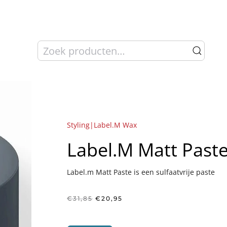
Zoeken
naar:
Styling|Label.M Wax
Label.M Matt Paste
Label.m Matt Paste is een sulfaatvrije paste
Oorspronkelijke
Huidige
€
31,85
€
20,95
prijs
prijs
was:
is:
€31,85.
€20,95.