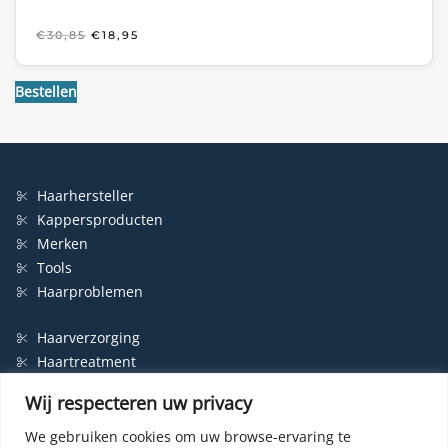
OORSPRONKELIJKE
HUIDIGE
€
30,85
€
18,95
PRIJS
PRIJS
WAS:
IS:
€30,85.
€18,95.
Bestellen
Haarhersteller
Kappersproducten
Merken
Tools
Haarproblemen
Haarverzorging
Haartreatment
Haarbescherming
Wij respecteren uw privacy
Styling
Shampoo
We gebruiken cookies om uw browse-ervaring te