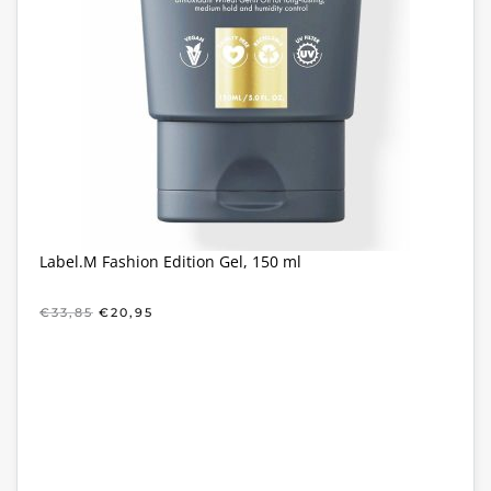
Label.M Fashion Edition Gel, 150 ml
OORSPRONKELIJKE
HUIDIGE
€
33,85
€
20,95
PRIJS
PRIJS
WAS:
IS:
€33,85.
€20,95.