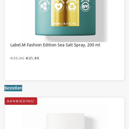
Label.M Fashion Edition Sea Salt Spray, 200 ml
OORSPRONKELIJKE
HUIDIGE
€
35,85
€
21,95
PRIJS
PRIJS
WAS:
IS:
€35,85.
€21,95.
Bestellen
AANBIEDING!