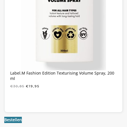
Label.M Fashion Edition Texturising Volume Spray, 200
ml
OORSPRONKELIJKE
HUIDIGE
€
30,85
€
19,95
PRIJS
PRIJS
WAS:
IS:
€30,85.
€19,95.
Bestellen