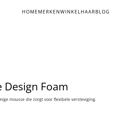
HOME
MERKEN
WINKEL
HAAR
BLOG
le Design Foam
ige mousse die zorgt voor flexibele versteviging.