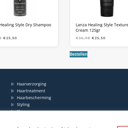
Healing Style Dry Shampoo
Lanza Healing Style Textur
Cream 125gr
OORSPRONKELIJKE
HUIDIGE
OORSPRONKELIJ
HUIDIGE
8
€
25,50
€
36,98
€
25,50
PRIJS
PRIJS
PRIJS
PRIJS
WAS:
IS:
WAS:
IS:
€36,98.
€25,50.
€36,98.
€25,50.
Bestellen
Haarverzorging
Haartreatment
Haarbescherming
Styling
Shampoo