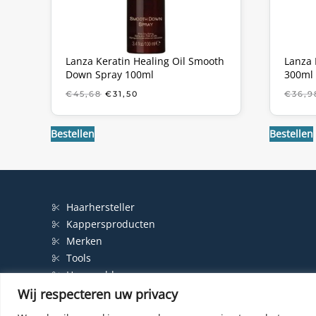
Lanza Keratin Healing Oil Smooth
Lanza 
Down Spray 100ml
300ml
OORSPRONKELIJKE
HUIDIGE
€
45,68
€
31,50
€
36,9
PRIJS
PRIJS
WAS:
IS:
€45,68.
€31,50.
Bestellen
Bestellen
Haarhersteller
Kappersproducten
Merken
Tools
Haarproblemen
Wij respecteren uw privacy