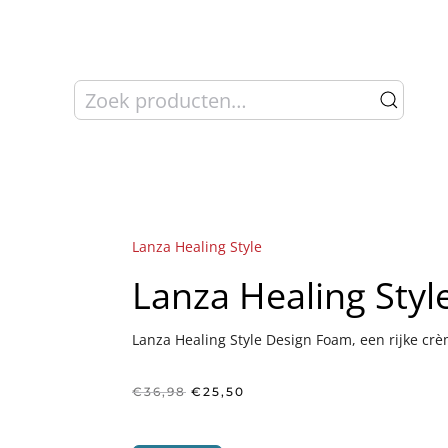
Zoeken
naar:
Lanza Healing Style
Lanza Healing Sty
Lanza Healing Style Design Foam, een rijke crèm
Oorspronkelijke
Huidige
€
36,98
€
25,50
prijs
prijs
was:
is:
€36,98.
€25,50.