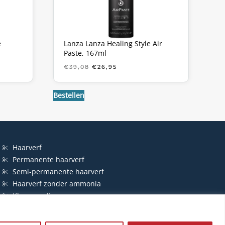
e
Lanza Lanza Healing Style Air
Paste, 167ml
KE
OORSPRONKELIJKE
HUIDIGE
€
39,08
€
26,95
PRIJS
PRIJS
WAS:
IS:
€39,08.
€26,95.
Bestellen
Haarverf
Permanente haarverf
Semi-permanente haarverf
Haarverf zonder ammonia
Kleurspoeling