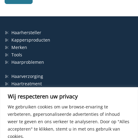
Haarhersteller
Kappersproducten
Merken
Tools
Haarproblemen
Haarverzorging
Haartreatment
Haarbescherming
Wij respecteren uw privacy
Styling
Shampoo
We gebruiken cookies om uw browse-ervaring te
verbeteren, gepersonaliseerde advertenties of inhoud
Haarverf
weer te geven en ons verkeer te analyseren.
Door op "Alles
Permanente haarverf
accepteren" te klikken, stemt u in met ons gebruik van
Semi-permanente haarverf
cookies.