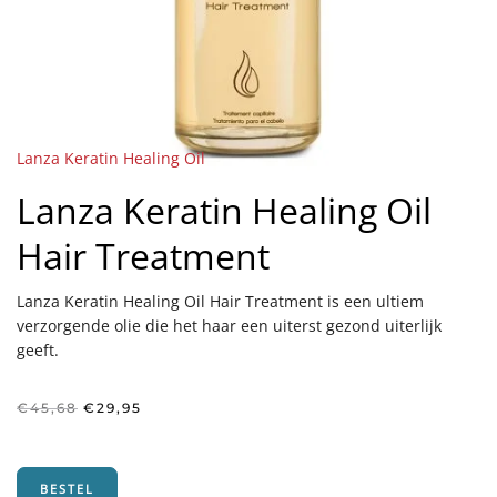
Lanza Keratin Healing Oil
Lanza Keratin Healing Oil
Hair Treatment
Lanza Keratin Healing Oil Hair Treatment is een ultiem
verzorgende olie die het haar een uiterst gezond uiterlijk
geeft.
Oorspronkelijke
Huidige
€
45,68
€
29,95
prijs
prijs
was:
is:
€45,68.
€29,95.
BESTEL