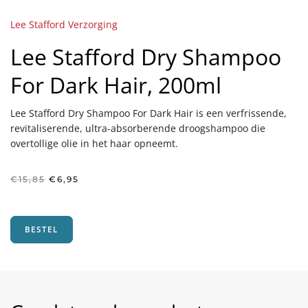
Lee Stafford Verzorging
Lee Stafford Dry Shampoo
For Dark Hair, 200ml
Lee Stafford Dry Shampoo For Dark Hair is een verfrissende,
revitaliserende, ultra-absorberende droogshampoo die
overtollige olie in het haar opneemt.
Oorspronkelijke
Huidige
€
15,85
€
6,95
prijs
prijs
was:
is:
€15,85.
€6,95.
BESTEL