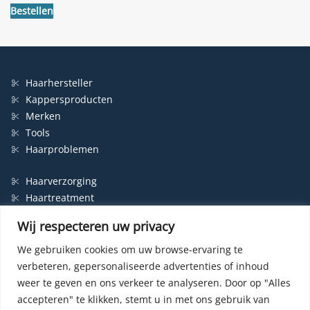
€16,85.
€7,95.
Bestellen
Haarhersteller
Kappersproducten
Merken
Tools
Haarproblemen
Haarverzorging
Haartreatment
Haarbescherming
Wij respecteren uw privacy
Styling
Shampoo
We gebruiken cookies om uw browse-ervaring te
verbeteren, gepersonaliseerde advertenties of inhoud
Haarverf
weer te geven en ons verkeer te analyseren.
Door op "Alles
Permanente haarverf
accepteren" te klikken, stemt u in met ons gebruik van