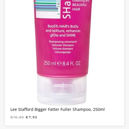
Lee Stafford Bigger Fatter Fuller Shampoo, 250ml
OORSPRONKELIJKE
HUIDIGE
€
16,85
€
7,95
PRIJS
PRIJS
WAS:
IS: