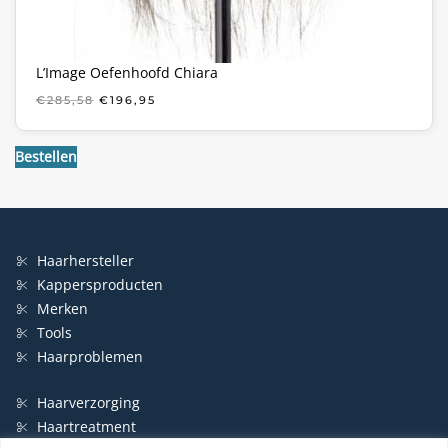
L’Image Oefenhoofd Chiara
OORSPRONKELIJKE
HUIDIGE
€
285,58
€
196,95
PRIJS
PRIJS
WAS:
IS:
€285,58.
€196,95.
Bestellen
Haarhersteller
Kappersproducten
Merken
Tools
Haarproblemen
Haarverzorging
Haartreatment