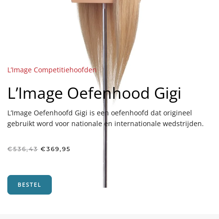
L’Image Competitiehoofden
L’Image Oefenhood Gigi
L’Image Oefenhoofd Gigi is een oefenhoofd dat origineel
gebruikt word voor nationale en internationale wedstrijden.
Oorspronkelijke
Huidige
€
536,43
€
369,95
prijs
prijs
was:
is:
€536,43.
€369,95.
BESTEL