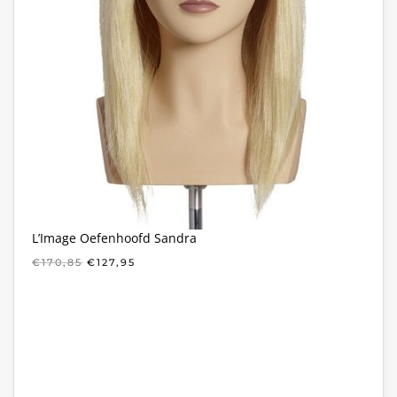
L’Image Oefenhoofd Sandra
OORSPRONKELIJKE
HUIDIGE
€
170,85
€
127,95
PRIJS
PRIJS
WAS:
IS:
€170,85.
€127,95.