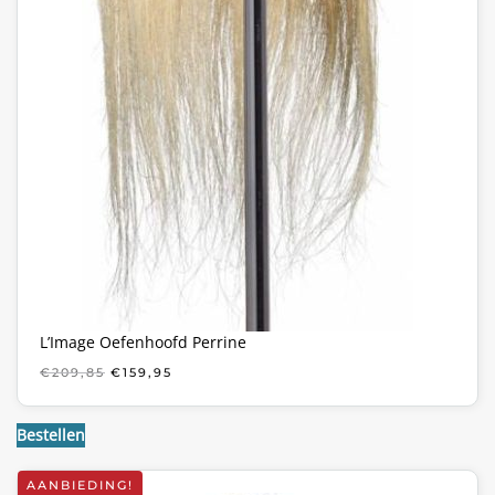
L’Image Oefenhoofd Perrine
OORSPRONKELIJKE
HUIDIGE
€
209,85
€
159,95
PRIJS
PRIJS
WAS:
IS:
€209,85.
€159,95.
Bestellen
AANBIEDING!