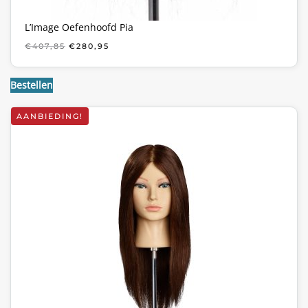
L’Image Oefenhoofd Pia
OORSPRONKELIJKE
HUIDIGE
€
407,85
€
280,95
PRIJS
PRIJS
WAS:
IS:
€407,85.
€280,95.
Bestellen
AANBIEDING!