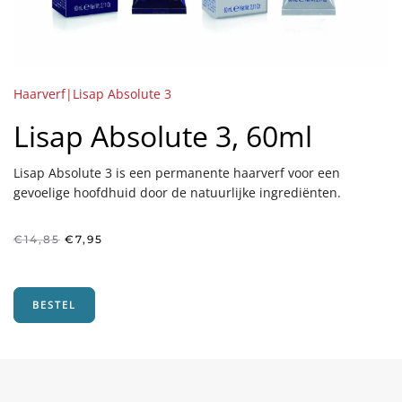
Haarverf|Lisap Absolute 3
Lisap Absolute 3, 60ml
Lisap Absolute 3 is een permanente haarverf voor een
gevoelige hoofdhuid door de natuurlijke ingrediënten.
Oorspronkelijke
Huidige
€
14,85
€
7,95
prijs
prijs
was:
is:
€14,85.
€7,95.
BESTEL