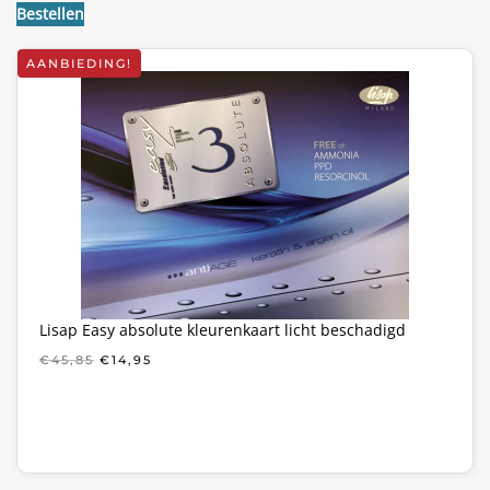
€59,85.
€39,95.
Bestellen
AANBIEDING!
Lisap Easy absolute kleurenkaart licht beschadigd
OORSPRONKELIJKE
HUIDIGE
€
45,85
€
14,95
PRIJS
PRIJS
WAS:
IS:
€45,85.
€14,95.