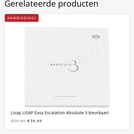
Gerelateerde producten
AANBIEDING!
Lisap LISAP Easy Escalation Absolute 3 kleurkaart
OORSPRONKELIJKE
HUIDIGE
€
59,85
€
39,95
PRIJS
PRIJS
WAS:
IS: