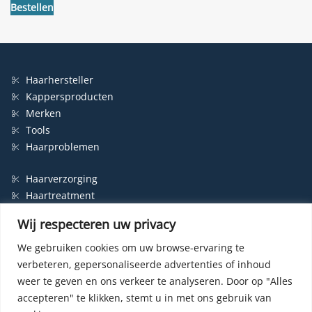
Bestellen
Haarhersteller
Kappersproducten
Merken
Tools
Haarproblemen
Haarverzorging
Haartreatment
Haarbescherming
Wij respecteren uw privacy
Styling
Shampoo
We gebruiken cookies om uw browse-ervaring te
verbeteren, gepersonaliseerde advertenties of inhoud
Haarverf
weer te geven en ons verkeer te analyseren.
Door op "Alles
Permanente haarverf
accepteren" te klikken, stemt u in met ons gebruik van
Semi-permanente haarverf