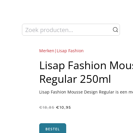
Zoeken
naar:
Merken|Lisap Fashion
Lisap Fashion Mou
Regular 250ml
Lisap Fashion Mousse Design Regular is een mou
Oorspronkelijke
Huidige
€
18,85
€
10,95
prijs
prijs
was:
is:
€18,85.
€10,95.
BESTEL