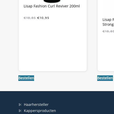
Lisap Fashion Curl Reviver 200ml
OORSPRONKELIJKE
HUIDIGE
€
18,85
€
10,95
Lisap 
PRIJS
PRIJS
Strong
WAS:
IS:
€18,85.
€10,95.
€
18,8
Bestellen
Bestellen
Haarhersteller
Kappersproducten