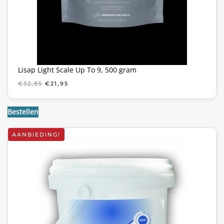
Lisap Light Scale Up To 9, 500 gram
OORSPRONKELIJKE
HUIDIGE
€
32,85
€
21,95
PRIJS
PRIJS
WAS:
IS:
€32,85.
€21,95.
Bestellen
AANBIEDING!