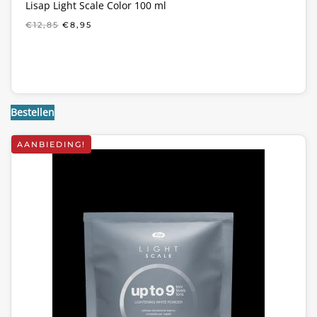
Lisap Light Scale Color 100 ml
OORSPRONKELIJKE
HUIDIGE
€
12,85
€
8,95
PRIJS
PRIJS
WAS:
IS:
€12,85.
€8,95.
Bestellen
AANBIEDING!