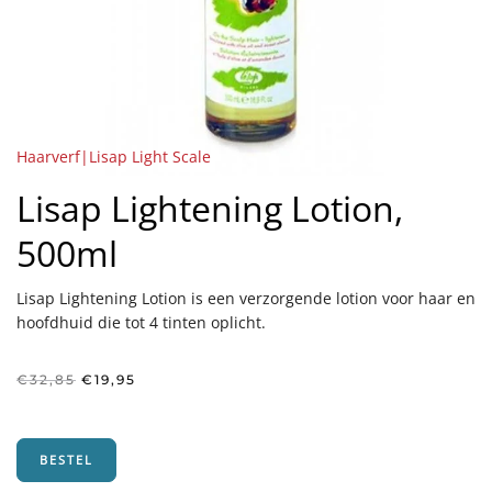
Haarverf|Lisap Light Scale
Lisap Lightening Lotion,
500ml
Lisap Lightening Lotion is een verzorgende lotion voor haar en
hoofdhuid die tot 4 tinten oplicht.
Oorspronkelijke
Huidige
€
32,85
€
19,95
prijs
prijs
was:
is:
€32,85.
€19,95.
BESTEL