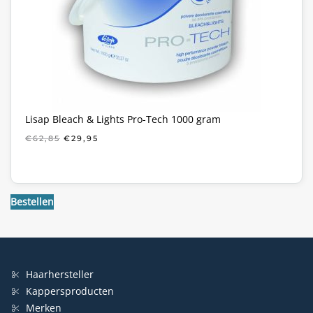
Lisap Bleach & Lights Pro-Tech 1000 gram
OORSPRONKELIJKE
HUIDIGE
€
62,85
€
29,95
PRIJS
PRIJS
WAS:
IS:
€62,85.
€29,95.
Bestellen
Haarhersteller
Kappersproducten
Merken