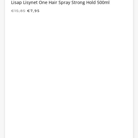
Lisap Lisynet One Hair Spray Strong Hold 500ml
OORSPRONKELIJKE
HUIDIGE
€
15,85
€
7,95
PRIJS
PRIJS
WAS:
IS:
€15,85.
€7,95.