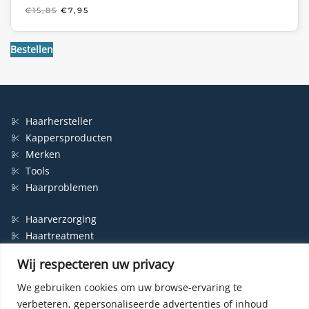
OORSPRONKELIJKE
HUIDIGE
€
15,85
€
7,95
PRIJS
PRIJS
WAS:
IS:
€15,85.
€7,95.
Bestellen
Haarhersteller
Kappersproducten
Merken
Tools
Haarproblemen
Haarverzorging
Haartreatment
Haarbescherming
Wij respecteren uw privacy
Styling
Shampoo
We gebruiken cookies om uw browse-ervaring te
verbeteren, gepersonaliseerde advertenties of inhoud