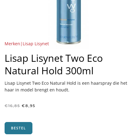
Merken|Lisap Lisynet
Lisap Lisynet Two Eco
Natural Hold 300ml
Lisap Lisynet Two Eco Natural Hold is een haarspray die het
haar in model brengt en houdt.
Oorspronkelijke
Huidige
€
16,85
€
8,95
prijs
prijs
was:
is:
€16,85.
€8,95.
BESTEL