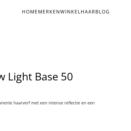
HOME
MERKEN
WINKEL
HAAR
BLOG
ow Light Base 50
anente haarverf met een intense reflectie en een