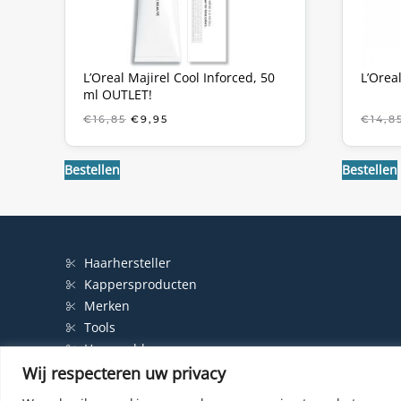
L’Oreal Majirel Cool Inforced, 50
L’Orea
ml OUTLET!
OORSPRONKELIJKE
HUIDIGE
€
16,85
€
9,95
€
14,8
PRIJS
PRIJS
WAS:
IS:
€16,85.
€9,95.
Bestellen
Bestellen
Haarhersteller
Kappersproducten
Merken
Tools
Haarproblemen
Wij respecteren uw privacy