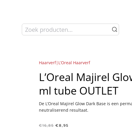
Zoeken
naar:
Haarverf|L’Oreal Haarverf
L’Oreal Majirel Gl
ml tube OUTLET
De L’Oreal Majirel Glow Dark Base is een perm
neutraliserend resultaat.
Oorspronkelijke
Huidige
€
16,85
€
8,95
prijs
prijs