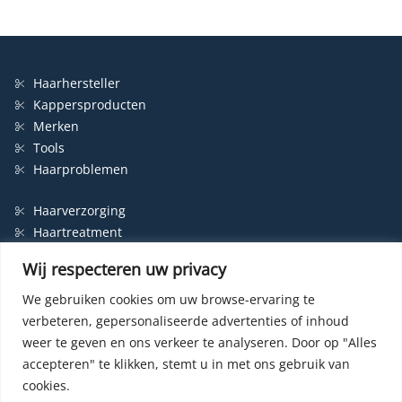
Haarhersteller
Kappersproducten
Merken
Tools
Haarproblemen
Haarverzorging
Haartreatment
Haarbescherming
Wij respecteren uw privacy
Styling
Shampoo
We gebruiken cookies om uw browse-ervaring te
verbeteren, gepersonaliseerde advertenties of inhoud
Haarverf
weer te geven en ons verkeer te analyseren.
Door op "Alles
Permanente haarverf
accepteren" te klikken, stemt u in met ons gebruik van
Semi-permanente haarverf
cookies.