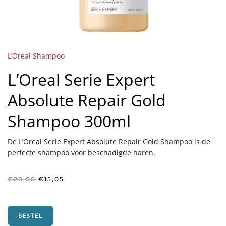
L’Oreal Shampoo
L’Oreal Serie Expert
Absolute Repair Gold
Shampoo 300ml
De L’Oreal Serie Expert Absolute Repair Gold Shampoo is de
perfecte shampoo voor beschadigde haren.
Oorspronkelijke
Huidige
€
20,00
€
15,05
prijs
prijs
was:
is:
€20,00.
€15,05.
BESTEL