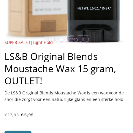
SUPER SALE !|Light Hold
LS&B Original Blends
Moustache Wax 15 gram,
OUTLET!
De LS&B Original Blends Moustache Wax is een wax voor de
snor die zorgt voor een natuurlijke glans en een sterke hold.
Oorspronkelijke
Huidige
€
17,85
€
6,95
prijs
prijs
was:
is:
€17,85.
€6,95.