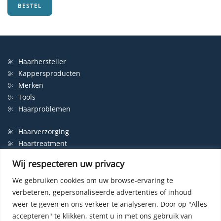
BESTEL
Haarhersteller
Kappersproducten
Merken
Tools
Haarproblemen
Haarverzorging
Haartreatment
Haarbescherming
Wij respecteren uw privacy
Styling
Shampoo
We gebruiken cookies om uw browse-ervaring te
verbeteren, gepersonaliseerde advertenties of inhoud
Haarverf
weer te geven en ons verkeer te analyseren.
Door op "Alles
Permanente haarverf
accepteren" te klikken, stemt u in met ons gebruik van