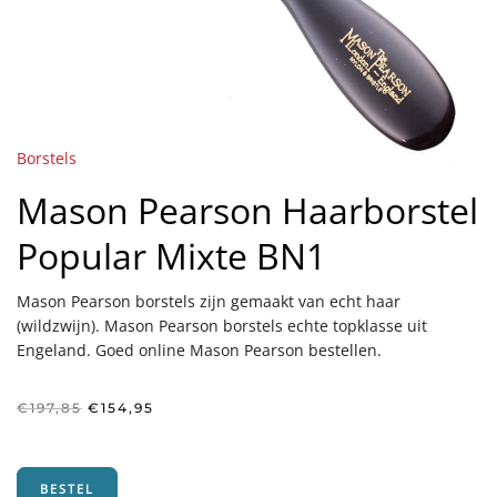
Borstels
Mason Pearson Haarborstel
Popular Mixte BN1
Mason Pearson borstels zijn gemaakt van echt haar
(wildzwijn). Mason Pearson borstels echte topklasse uit
Engeland. Goed online Mason Pearson bestellen.
Oorspronkelijke
Huidige
€
197,85
€
154,95
prijs
prijs
was:
is:
€197,85.
€154,95.
BESTEL