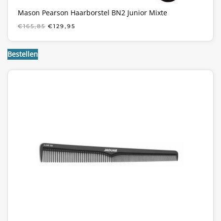
Mason Pearson Haarborstel BN2 Junior Mixte
OORSPRONKELIJKE
HUIDIGE
€
165,85
€
129,95
PRIJS
PRIJS
WAS:
IS:
€165,85.
€129,95.
Bestellen