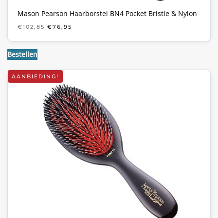
Mason Pearson Haarborstel BN4 Pocket Bristle & Nylon
OORSPRONKELIJKE
HUIDIGE
€
102,85
€
76,95
PRIJS
PRIJS
WAS:
IS:
€102,85.
€76,95.
Bestellen
AANBIEDING!