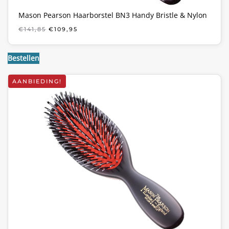
Mason Pearson Haarborstel BN3 Handy Bristle & Nylon
OORSPRONKELIJKE
HUIDIGE
€
141,85
€
109,95
PRIJS
PRIJS
WAS:
IS:
€141,85.
€109,95.
Bestellen
AANBIEDING!