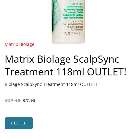
Matrix Biolage
Matrix Biolage ScalpSync
Treatment 118ml OUTLET!
Biolage ScalpSync Treatment 118ml OUTLET!
Oorspronkelijke
Huidige
€
27,68
€
7,95
prijs
prijs
was:
is:
€27,68.
€7,95.
BESTEL