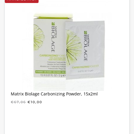
Matrix Biolage Carbonizing Powder, 15x2ml
OORSPRONKELIJKE
HUIDIGE
€
67,06
€
10,00
PRIJS
PRIJS
WAS:
IS:
€67,06.
€10,00.