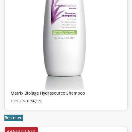
Matrix Biolage Hydrasource Shampoo
OORSPRONKELIJKE
HUIDIGE
€
29,85
€
24,95
PRIJS
PRIJS
WAS:
IS:
€29,85.
€24,95.
Bestellen
AANBIEDING!