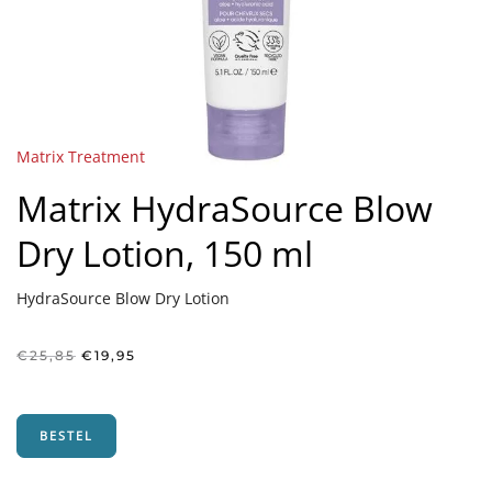
Matrix Treatment
Matrix HydraSource Blow
Dry Lotion, 150 ml
HydraSource Blow Dry Lotion
Oorspronkelijke
Huidige
€
25,85
€
19,95
prijs
prijs
was:
is:
€25,85.
€19,95.
BESTEL