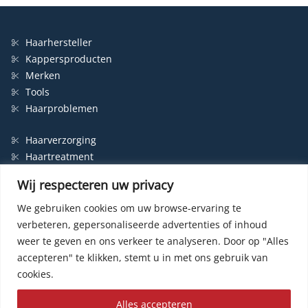
Haarhersteller
Kappersproducten
Merken
Tools
Haarproblemen
Haarverzorging
Haartreatment
Haarbescherming
Wij respecteren uw privacy
Styling
Shampoo
We gebruiken cookies om uw browse-ervaring te
verbeteren, gepersonaliseerde advertenties of inhoud
Haarverf
weer te geven en ons verkeer te analyseren.
Door op "Alles
Permanente haarverf
accepteren" te klikken, stemt u in met ons gebruik van
Semi-permanente haarverf
cookies.
Haarverf zonder ammonia
Kleurspoeling
Alles accepteren