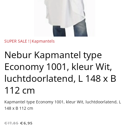
SUPER SALE !|Kapmantels
Nebur Kapmantel type
Economy 1001, kleur Wit,
luchtdoorlatend, L 148 x B
112 cm
Kapmantel type Economy 1001, kleur Wit, luchtdoorlatend, L
148 x B 112 cm
Oorspronkelijke
Huidige
€
17,85
€
6,95
prijs
prijs