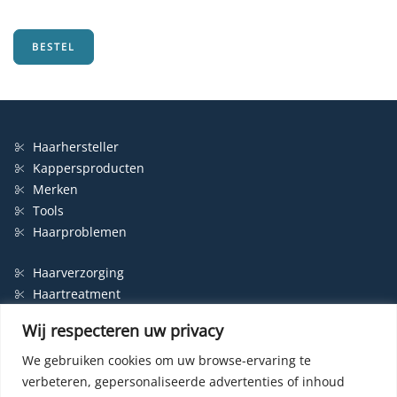
was:
is:
€17,85.
€6,95.
BESTEL
Haarhersteller
Kappersproducten
Merken
Tools
Haarproblemen
Haarverzorging
Haartreatment
Haarbescherming
Wij respecteren uw privacy
Styling
Shampoo
We gebruiken cookies om uw browse-ervaring te
verbeteren, gepersonaliseerde advertenties of inhoud