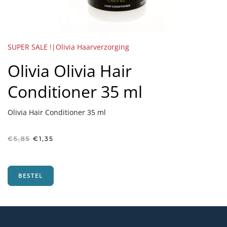
SUPER SALE !|Olivia Haarverzorging
Olivia Olivia Hair
Conditioner 35 ml
Olivia Hair Conditioner 35 ml
Oorspronkelijke
Huidige
€
5,85
€
1,35
prijs
prijs
was:
is:
€5,85.
€1,35.
BESTEL