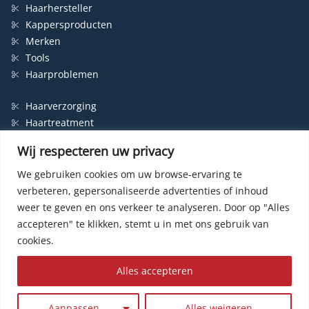
Haarhersteller
Kappersproducten
Merken
Tools
Haarproblemen
Haarverzorging
Haartreatment
Haarbescherming
Wij respecteren uw privacy
Styling
Shampoo
We gebruiken cookies om uw browse-ervaring te
verbeteren, gepersonaliseerde advertenties of inhoud
Haarverf
weer te geven en ons verkeer te analyseren.
Door op "Alles
Permanente haarverf
accepteren" te klikken, stemt u in met ons gebruik van
Semi-permanente haarverf
cookies.
Haarverf zonder ammonia
Kleurspoeling
Alles accepteren
© HairWeb.nl 2003-
2026
|
Privacybeleid
|
Contact
| Website by
R24k
Aanpassen
Alles weigeren