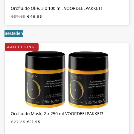
Orofluido Olie, 3 x 100 ml, VOORDEELPAKKET!
OORSPRONKELIJKE
HUIDIGE
€
57,85
€
46,95
PRIJS
PRIJS
WAS:
IS:
€57,85.
€46,95.
Bestellen
AANBIEDING!
Orofluido Mask, 2 x 250 ml VOORDEELPAKKET!
OORSPRONKELIJKE
HUIDIGE
€
27,85
€
11,95
PRIJS
PRIJS
WAS:
IS: