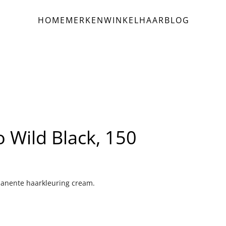
HOME
MERKEN
WINKEL
HAAR
BLOG
 Wild Black, 150
manente haarkleuring cream.