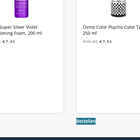
uper Silver Violet
Osmo Color Psycho Color T
ioning Foam, 200 ml
250 ml
OORSPRONKELIJKE
HUIDIGE
OORSPRONKELIJ
HUIDIGE
5
€
7,95
€
18,85
€
7,95
PRIJS
PRIJS
PRIJS
PRIJS
WAS:
IS:
WAS:
IS:
€18,85.
€7,95.
€18,85.
€7,95.
Bestellen