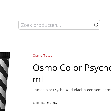
Zoeken
naar:
Osmo Totaal
Osmo Color Psycho
ml
Osmo Color Psycho Wild Black is een semiper
Oorspronkelijke
Huidige
€
18,85
€
7,95
prijs
prijs
was:
is: