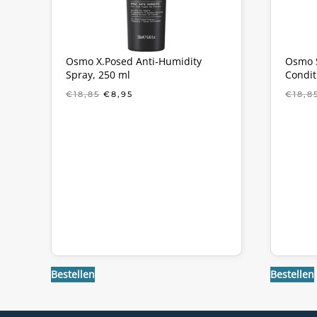
Osmo X.Posed Anti-Humidity
Osmo S
Spray, 250 ml
Condit
OORSPRONKELIJKE
HUIDIGE
€
18,85
€
8,95
€
18,8
PRIJS
PRIJS
WAS:
IS:
€18,85.
€8,95.
Bestellen
Bestellen