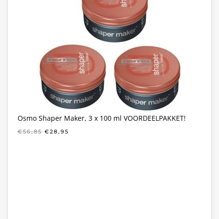
Osmo Shaper Maker, 3 x 100 ml VOORDEELPAKKET!
OORSPRONKELIJKE
HUIDIGE
€
56,85
€
28,95
PRIJS
PRIJS
WAS:
IS:
€56,85.
€28,95.