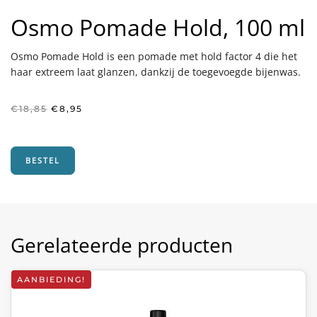
Osmo Pomade Hold, 100 ml
Osmo Pomade Hold is een pomade met hold factor 4 die het
haar extreem laat glanzen, dankzij de toegevoegde bijenwas.
Oorspronkelijke
Huidige
€
18,85
€
8,95
prijs
prijs
was:
is:
€18,85.
€8,95.
BESTEL
Gerelateerde producten
AANBIEDING!