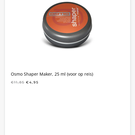
Osmo Shaper Maker, 25 ml (voor op reis)
OORSPRONKELIJKE
HUIDIGE
€
11,85
€
4,95
PRIJS
PRIJS
WAS:
IS:
€11,85.
€4,95.