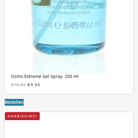
Osmo Extreme Gel Spray, 250 ml
OORSPRONKELIJKE
HUIDIGE
€
18,85
€
9,95
PRIJS
PRIJS
WAS:
IS:
€18,85.
€9,95.
Bestellen
AANBIEDING!