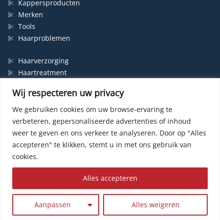
Kappersproducten
Merken
Tools
Haarproblemen
Haarverzorging
Haartreatment
Haarbescherming
Wij respecteren uw privacy
Styling
Shampoo
We gebruiken cookies om uw browse-ervaring te
verbeteren, gepersonaliseerde advertenties of inhoud
Haarverf
weer te geven en ons verkeer te analyseren.
Door op "Alles
Permanente haarverf
accepteren" te klikken, stemt u in met ons gebruik van
Semi-permanente haarverf
cookies.
Haarverf zonder ammonia
Kleurspoeling
Alles accepteren
© HairWeb.nl 2003-
2026
|
Privacybeleid
|
Contact
| Website by
R24k
Aanpassen
Alles weigeren