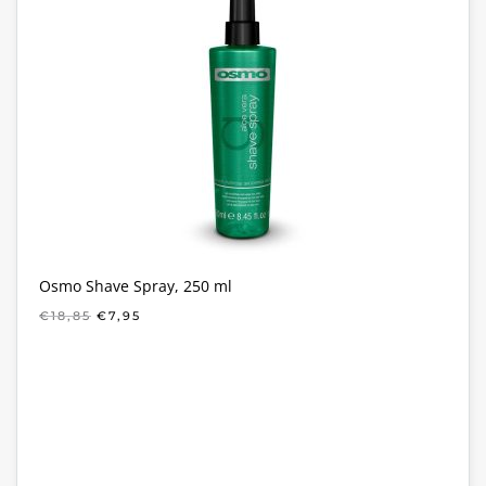
Osmo Shave Spray, 250 ml
OORSPRONKELIJKE
HUIDIGE
€
18,85
€
7,95
PRIJS
PRIJS
WAS:
IS:
€18,85.
€7,95.