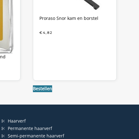
Proraso Snor kam en borstel
€
4,82
and
KE
Bestellen
Haarverf
Permanente haarverf
Semi-permanente haarverf