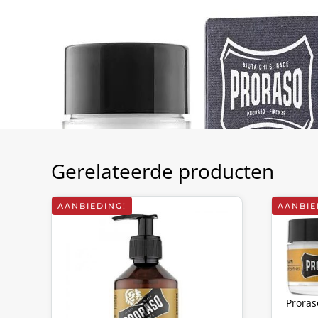
Gerelateerde producten
AANBIEDING!
AANBIE
Prora