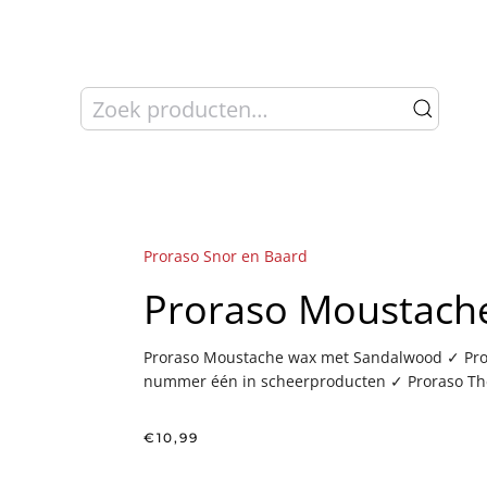
Zoeken
naar:
Proraso Snor en Baard
Proraso Moustach
Proraso Moustache wax met Sandalwood ✓ Pror
nummer één in scheerproducten ✓ Proraso The
€
10,99