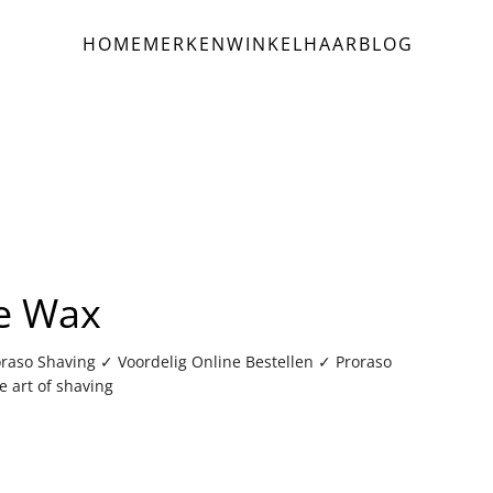
HOME
MERKEN
WINKEL
HAAR
BLOG
e Wax
aso Shaving ✓ Voordelig Online Bestellen ✓ Proraso
 art of shaving