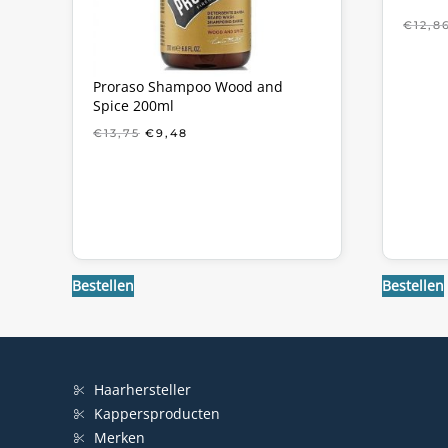
€
12,8
Proraso Shampoo Wood and
Spice 200ml
OORSPRONKELIJKE
HUIDIGE
€
13,75
€
9,48
PRIJS
PRIJS
WAS:
IS:
€13,75.
€9,48.
Bestellen
Bestellen
Haarhersteller
Kappersproducten
Merken