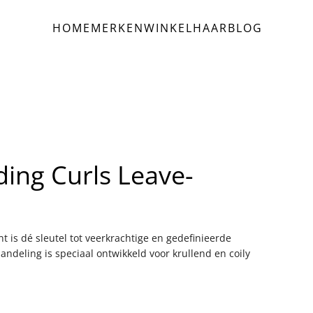
HOME
MERKEN
WINKEL
HAAR
BLOG
ing Curls Leave-
 is dé sleutel tot veerkrachtige en gedefinieerde
handeling is speciaal ontwikkeld voor krullend en coily