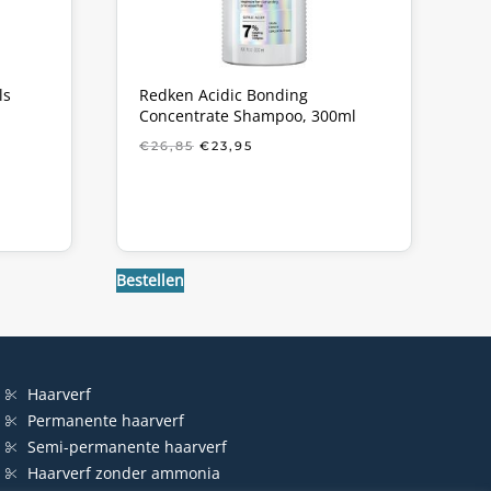
ls
Redken Acidic Bonding
Concentrate Shampoo, 300ml
KE
OORSPRONKELIJKE
HUIDIGE
€
26,85
€
23,95
PRIJS
PRIJS
WAS:
IS:
€26,85.
€23,95.
Bestellen
Haarverf
Permanente haarverf
Semi-permanente haarverf
Haarverf zonder ammonia