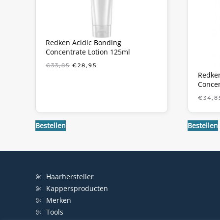
Redken Acidic Bonding
Concentrate Lotion 125ml
OORSPRONKELIJKE
HUIDIGE
€
33,85
€
28,95
PRIJS
PRIJS
Redken
WAS:
IS:
Concen
€33,85.
€28,95.
€
34,8
Bestellen
Bestellen
Haarhersteller
Kappersproducten
Merken
Tools