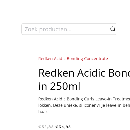
Zoeken
naar:
Redken Acidic Bonding Concentrate
Redken Acidic Bond
in 250ml
Redken Acidic Bonding Curls Leave-In Treatment
lokken. Deze unieke, siliconenvrije leave-in be
haar.
Oorspronkelijke
Huidige
€
52,85
€
34,95