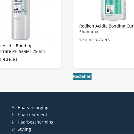
Redken Acidic Bonding Cur
Shampoo
OORSPRONKELIJ
HUIDIGE
€
32,85
€
23,95
PRIJS
PRIJS
 Acidic Bonding
WAS:
IS:
trate PH Sealer 250ml
€32,85.
€23,95.
OORSPRONKELIJKE
HUIDIGE
5
€
28,95
PRIJS
PRIJS
WAS:
IS:
€34,85.
€28,95.
Bestellen
Haarverzorging
Haartreatment
Haarbescherming
Styling