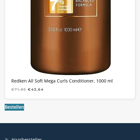
Redken All Soft Mega Curls Conditioner, 1000 ml
OORSPRONKELIJKE
HUIDIGE
€
71,85
€
43,64
PRIJS
PRIJS
WAS:
IS:
€71,85.
€43,64.
Bestellen
Haarhersteller