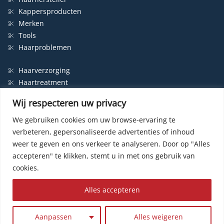
Kappersproducten
Merken
Tools
Haarproblemen
Haarverzorging
Haartreatment
Haarbescherming
Wij respecteren uw privacy
Styling
Shampoo
We gebruiken cookies om uw browse-ervaring te
verbeteren, gepersonaliseerde advertenties of inhoud
Haarverf
weer te geven en ons verkeer te analyseren.
Door op "Alles
Permanente haarverf
accepteren" te klikken, stemt u in met ons gebruik van
Semi-permanente haarverf
cookies.
Haarverf zonder ammonia
Kleurspoeling
Alles accepteren
© HairWeb.nl 2003-
2026
|
Privacybeleid
|
Contact
| Website by
R24k
Aanpassen
Alles weigeren