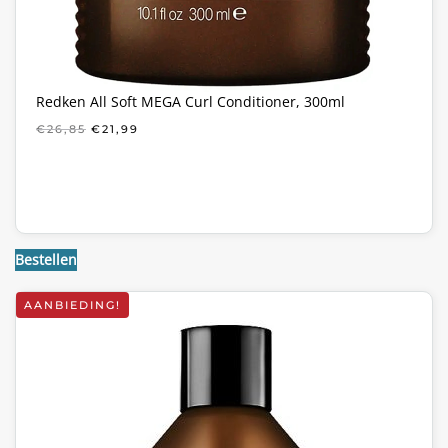
Redken All Soft MEGA Curl Conditioner, 300ml
OORSPRONKELIJKE
HUIDIGE
€
26,85
€
21,99
PRIJS
PRIJS
WAS:
IS:
€26,85.
€21,99.
Bestellen
AANBIEDING!