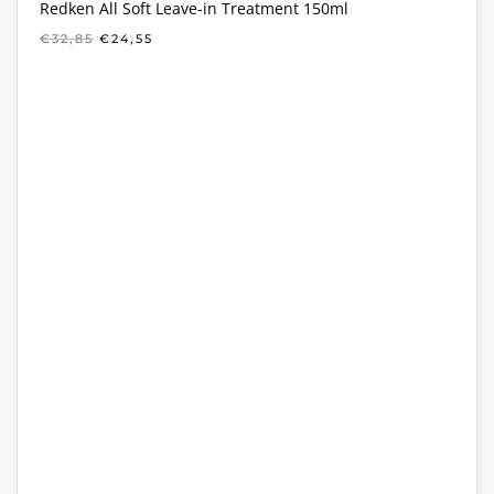
Redken All Soft Leave-in Treatment 150ml
OORSPRONKELIJKE
HUIDIGE
€
32,85
€
24,55
PRIJS
PRIJS
WAS:
IS:
€32,85.
€24,55.