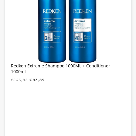
Redken Extreme Shampoo 1000ML + Conditioner
1000ml
OORSPRONKELIJKE
HUIDIGE
€
143,85
€
83,89
PRIJS
PRIJS
WAS:
IS:
€143,85.
€83,89.