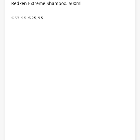
Redken Extreme Shampoo, 500ml
OORSPRONKELIJKE
HUIDIGE
€
37,95
€
25,95
PRIJS
PRIJS
WAS:
IS:
€37,95.
€25,95.