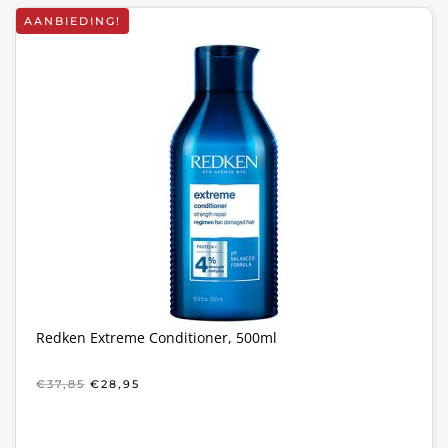
AANBIEDING!
Redken Extreme Conditioner, 500ml
OORSPRONKELIJKE
HUIDIGE
€
37,85
€
28,95
PRIJS
PRIJS
WAS:
IS:
€37,85.
€28,95.