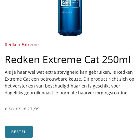
Redken Extreme
Redken Extreme Cat 250ml
Als je haar wel wat extra stevigheid kan gebruiken, is Redken
Extreme Cat een betrouwbare keuze. Dit product richt zich op
het versterken van beschadigd haar en is geschikt voor
dagelijks gebruik naast je normale haarverzorgingsroutine.
Oorspronkelijke
Huidige
€
38,85
€
23,95
prijs
prijs
was:
is:
€38,85.
€23,95.
BESTEL