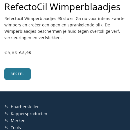
RefectoCil Wimperblaadjes
Refectocil Wimperblaadjes 96 stuks. Ga nu voor intens zwarte
wimpers en creëer een open en sprankelende blik. De
Wimperblaadjes beschermen je huid tegen overtollige verf,
verkleuringen en verfvlekken.
Oorspronkelijke
Huidige
€
9,85
€
5,95
prijs
prijs
was:
is:
€9,85.
€5,95.
BESTEL
Haarhersteller
Kappersproducten
Merken
Tools