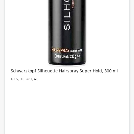
Schwarzkopf Silhouette Hairspray Super Hold, 300 ml
OORSPRONKELIJKE
HUIDIGE
€
15,85
€
9,45
PRIJS
PRIJS
WAS:
IS:
€15,85.
€9,45.