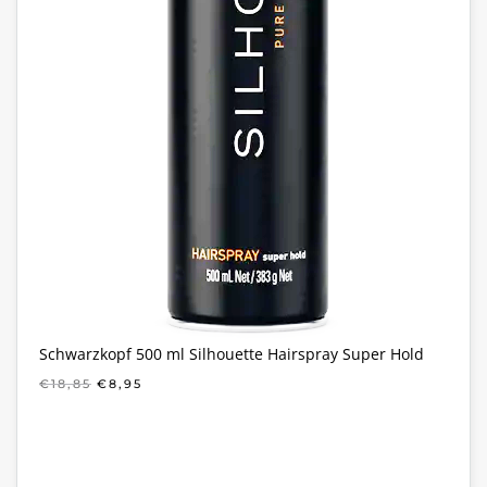
Schwarzkopf 500 ml Silhouette Hairspray Super Hold
OORSPRONKELIJKE
HUIDIGE
€
18,85
€
8,95
PRIJS
PRIJS
WAS:
IS:
€18,85.
€8,95.