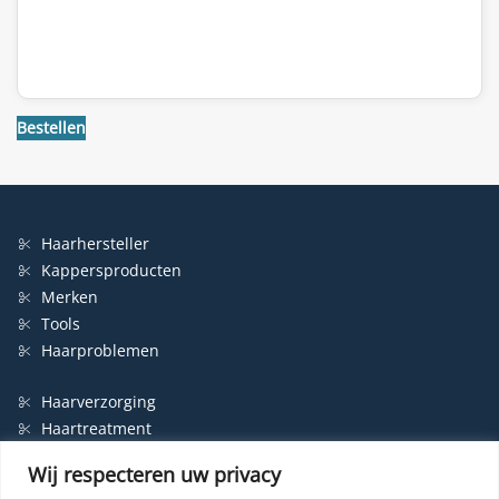
Bestellen
Haarhersteller
Kappersproducten
Merken
Tools
Haarproblemen
Haarverzorging
Haartreatment
Haarbescherming
Wij respecteren uw privacy
Styling