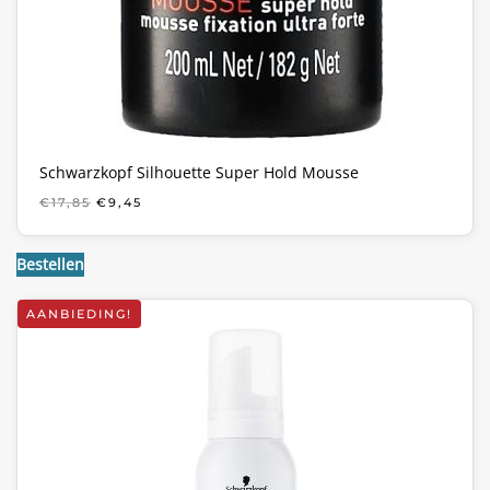
Schwarzkopf Silhouette Super Hold Mousse
OORSPRONKELIJKE
HUIDIGE
€
17,85
€
9,45
PRIJS
PRIJS
WAS:
IS:
€17,85.
€9,45.
Bestellen
AANBIEDING!