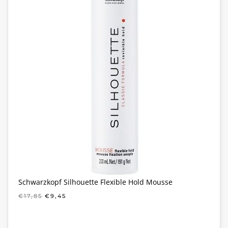
Schwarzkopf Silhouette Flexible Hold Mousse
OORSPRONKELIJKE
HUIDIGE
€
17,85
€
9,45
PRIJS
PRIJS
WAS:
IS:
€17,85.
€9,45.