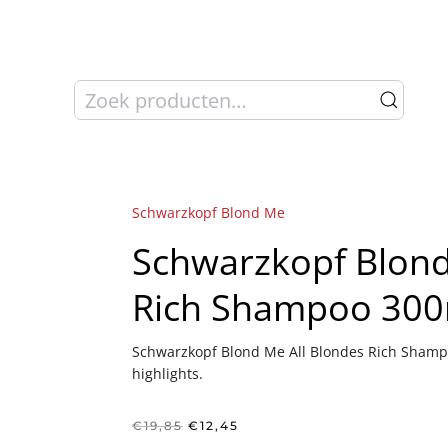
Zoeken
naar:
Schwarzkopf Blond Me
Schwarzkopf Blond
Rich Shampoo 300
Schwarzkopf Blond Me All Blondes Rich Shamp
highlights.
Oorspronkelijke
Huidige
€
19,85
€
12,45
prijs
prijs