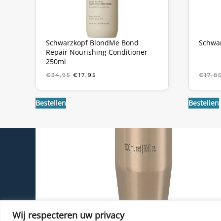
Schwarzkopf BlondMe Bond
Schwar
Repair Nourishing Conditioner
250ml
OORSPRONKELIJKE
HUIDIGE
€
34,95
€
17,95
€
17,8
PRIJS
PRIJS
WAS:
IS:
€34,95.
€17,95.
Bestellen
Bestellen
Haarhersteller
Kappersproducten
Merken
Tools
Haarproblemen
Wij respecteren uw privacy