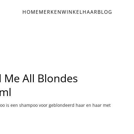
HOME
MERKEN
WINKEL
HAAR
BLOG
 Me All Blondes
ml
oo is een shampoo voor geblondeerd haar en haar met