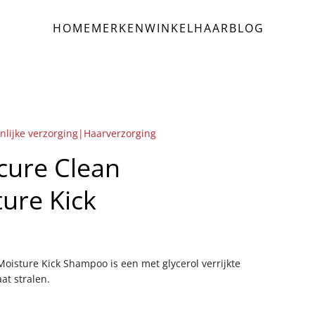
HOME
MERKEN
WINKEL
HAAR
BLOG
nlijke verzorging|Haarverzorging
cure Clean
ure Kick
isture Kick Shampoo is een met glycerol verrijkte
at stralen.