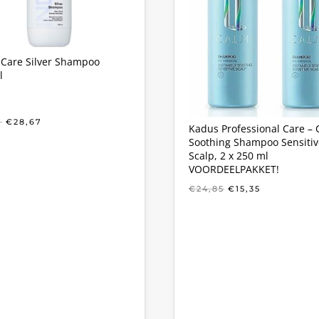
 Care Silver Shampoo
l
OORSPRONKELIJKE
HUIDIGE
7
€
28,67
Kadus Professional Care – 
PRIJS
PRIJS
Soothing Shampoo Sensitiv
WAS:
IS:
Scalp, 2 x 250 ml
€41,57.
€28,67.
VOORDEELPAKKET!
OORSPRONKELIJ
HUIDIGE
€
24,85
€
15,35
PRIJS
PRIJS
WAS:
IS:
€24,85.
€15,35.