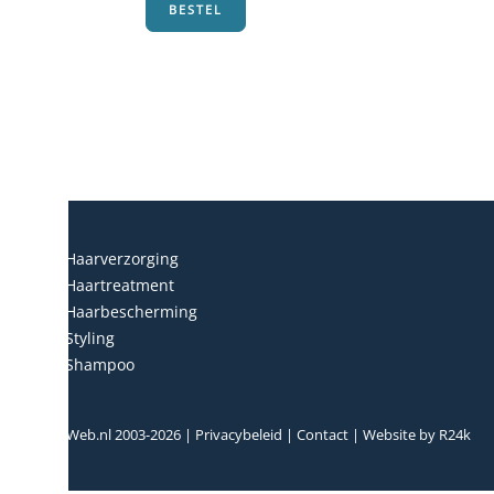
BESTEL
Haarverzorging
Haartreatment
Haarbescherming
Styling
Shampoo
© HairWeb.nl 2003-
2026
|
Privacybeleid
|
Contact
| Website by
R24k