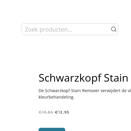
Zoeken
naar:
Schwarzkopf Stai
De Schwarzkopf Stain Remover verwijdert de vle
kleurbehandeling.
Oorspronkelijke
Huidige
€
19,85
€
12,95
prijs
prijs
was:
is:
€19,85.
€12,95.