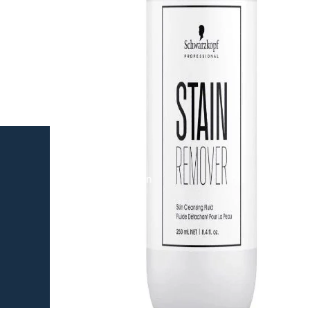
Haarhersteller
Kappersproducten
Merken
Tools
Haarproblemen