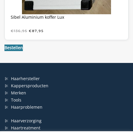
Sibel Aluminium koffer Lux
OORSPRONKELIJKE
HUIDIGE
€
136,95
€
87,95
PRIJS
PRIJS
WAS:
IS:
€136,95.
€87,95.
Bestellen
Haarhersteller
Kappersproducten
Merken
Tools
Haarproblemen
Haarverzorging
Haartreatment