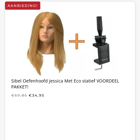
AANBIEDING!
Sibel Oefenhoofd Jessica Met Eco statief VOORDEEL
PAKKET!
OORSPRONKELIJKE
HUIDIGE
€
69,85
€
34,95
PRIJS
PRIJS
WAS:
IS:
€69,85.
€34,95.