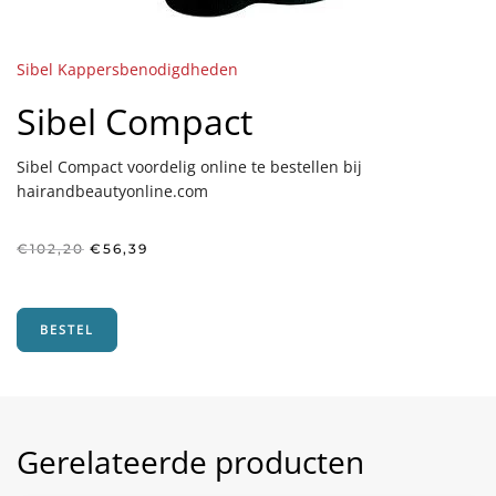
Sibel Kappersbenodigdheden
Sibel Compact
Sibel Compact voordelig online te bestellen bij
hairandbeautyonline.com
Oorspronkelijke
Huidige
€
102,20
€
56,39
prijs
prijs
was:
is:
€102,20.
€56,39.
BESTEL
Gerelateerde producten